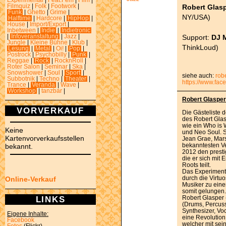
Experimental
|
Feat.Fem
|
Film
|
Robert Glas
Filmquiz
|
Folk
|
Footwork
|
Funk
|
Ghetto
|
Grime
|
NY/USA)
Halftime
|
Hardcore
|
HipHop
|
House
|
Import/Export
|
Inbetween
|
Indie
|
Indietronic
Support:
DJ M
|
Infoveranstaltung
|
Jazz
|
Jungle
|
Kleine Bühne
|
Klub
|
ThinkLoud)
Lesung
|
Metal
|
Oi!
|
Pop
|
Postrock
|
Psychobilly
|
Punk
|
Reggae
|
Rock
|
RocknRoll
|
Roter Salon
|
Seminar
|
Ska
|
Snowshower
|
Soul
|
Sport
|
siehe auch:
rob
Subbotnik
|
Techno
|
Theater
|
https://www.fac
Trance
|
Veranda
|
Wave
|
Workshop
|
tanzbar
|
Robert Glaspe
VORVERKAUF
Die Gästeliste
des Robert Glasp
wie ein Who is
Keine
und Neo Soul. S
Kartenvorverkaufsstellen
Jean Grae, Mar
bekanntesten Ve
bekannt.
2012 den presti
die er sich mit
Roots teilt.
Das Experiment
durch die Virtu
Online-Verkauf
Musiker zu eine
somit gelungen.
LINKS
Robert Glasper 
(Drums, Percus
Synthesizer, Voc
Eigene Inhalte:
eine Revolution
Facebook
welcher mit sei
Fotos
(Flickr)