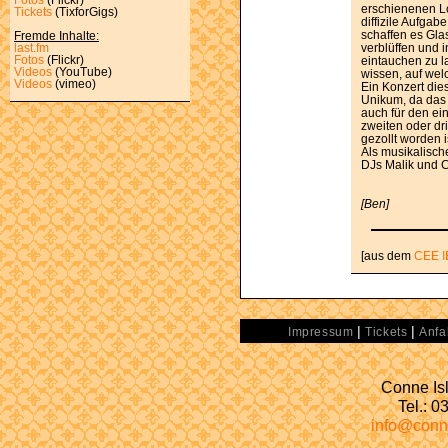
erschienenen Lon
Tickets
(TixforGigs)
diffizile Aufgab
schaffen es Gla
Fremde Inhalte:
verblüffen und
last.fm
Fotos
(Flickr)
eintauchen zu l
Videos
(YouTube)
wissen, auf wel
Videos
(vimeo)
Ein Konzert die
Unikum, da das 
auch für den ein
zweiten oder dr
gezollt worden i
Als musikalisc
DJs Malik und C
[Ben]
[aus dem
CEE I
|
|
Impressum
Tickets
Anfa
Conne Isl
Tel.: 
info@conn