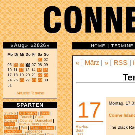
«
Aug
»
«
2026
»
HOME
|
TERMINE
Mo Di Mi Do Fr Sa So 
01
 02 

«
|
März
|
»
|
RSS
|
03 
04
05
06
 07 08 09 

10 11 
12
 13 14 
15
16
Te
17 18 19 20 21 
22
23
24 25 
26
 27 
28
29
 30 

31 
Aktuelle Termine
17
Montag, 17.03
SPARTEN
25YRS
|
Alternative
|
Bass
|
Conne Island
Benefiz
|
Brunch
|
Café-
Konzert
|
Country
|
Dancehall
|
Disco
|
Drum & Bass
|
Dub
|
HipHop
The Black Rad
Dubstep
|
Edit
|
Electric island
|
Soul
Electronic
|
Eurodance
|
Jazz