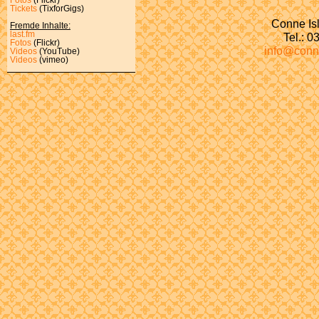
Tickets
(TixforGigs)
Conne Isl
Fremde Inhalte:
last.fm
Tel.: 
Fotos
(Flickr)
info@conn
Videos
(YouTube)
Videos
(vimeo)