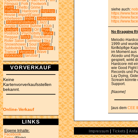
Experimental
|
Feat.Fem
|
Film
|
Filmquiz
|
Folk
|
Footwork
|
Funk
|
Ghetto
|
Grime
|
siehe auch:
nob
Halftime
|
Hardcore
|
HipHop
|
https://www.fac
House
|
Import/Export
|
https://www.fac
Inbetween
|
Indie
|
Indietronic
https://www.fa
|
Infoveranstaltung
|
Jazz
|
Jungle
|
Kleine Bühne
|
Klub
|
Lesung
|
Metal
|
Oi!
|
Pop
|
No Bragging Ri
Postrock
|
Psychobilly
|
Punk
|
Reggae
|
Rock
|
RocknRoll
|
Melodic-Hardcore
Roter Salon
|
Seminar
|
Ska
|
1999 und wurde
Snowshower
|
Soul
|
Sport
|
fünfköpfige Kap
Subbotnik
|
Techno
|
Theater
|
im Moment aus M
Trance
|
Veranda
|
Wave
|
Workshop
|
tanzbar
|
Alcedo und Ryan
gespielt, wirkt
Hardcore mit ein
VORVERKAUF
wie Good Fight 
Records und Pur
Lay Dying, Gid
Keine
Scream könnte d
Support.
Kartenvorverkaufsstellen
bekannt.
[Naome]
[aus dem
CEE I
Online-Verkauf
LINKS
|
|
Eigene Inhalte:
Impressum
Tickets
Anfa
Facebook
Fotos
(Flickr)