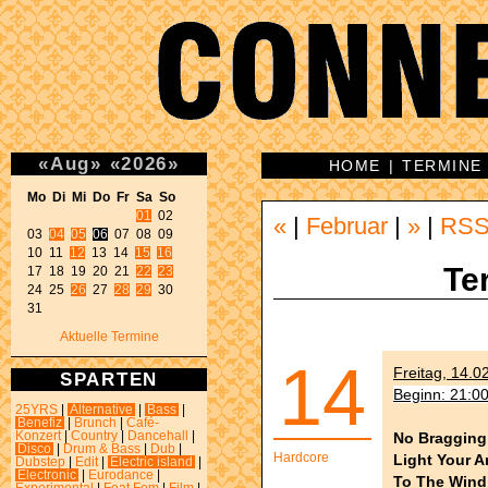
«
Aug
»
«
2026
»
HOME
|
TERMINE
Mo Di Mi Do Fr Sa So 
01
 02 

«
|
Februar
|
»
|
RS
03 
04
05
06
 07 08 09 

10 11 
12
 13 14 
15
16
Te
17 18 19 20 21 
22
23
24 25 
26
 27 
28
29
 30 

31 
Aktuelle Termine
14
Freitag, 14.0
SPARTEN
Beginn: 21:0
25YRS
|
Alternative
|
Bass
|
Benefiz
|
Brunch
|
Café-
No Bragging
Konzert
|
Country
|
Dancehall
|
Disco
|
Drum & Bass
|
Dub
|
Hardcore
Light Your 
Dubstep
|
Edit
|
Electric island
|
Electronic
|
Eurodance
|
To The Wind