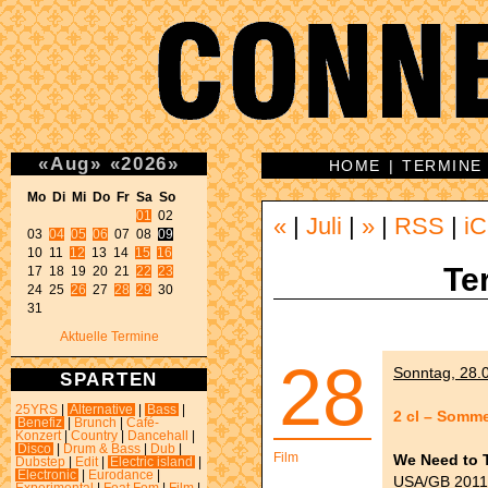
«
Aug
»
«
2026
»
HOME
|
TERMINE
Mo Di Mi Do Fr Sa So 
01
 02 

«
|
Juli
|
»
|
RSS
|
iC
03 
04
05
06
 07 08 
09
10 11 
12
 13 14 
15
16
Te
17 18 19 20 21 
22
23
24 25 
26
 27 
28
29
 30 

31 
Aktuelle Termine
28
Sonntag, 28.0
SPARTEN
25YRS
|
Alternative
|
Bass
|
2 cl – Somme
Benefiz
|
Brunch
|
Café-
Konzert
|
Country
|
Dancehall
|
Disco
|
Drum & Bass
|
Dub
|
Film
We Need to 
Dubstep
|
Edit
|
Electric island
|
Electronic
|
Eurodance
|
USA/GB 2011, 