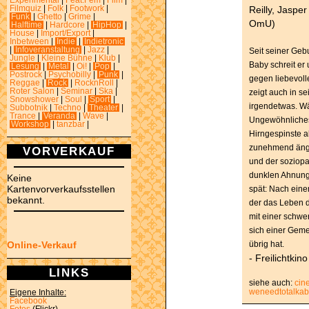
Experimental
|
Feat.Fem
|
Film
|
Reilly, Jaspe
Filmquiz
|
Folk
|
Footwork
|
Funk
|
Ghetto
|
Grime
|
OmU)
Halftime
|
Hardcore
|
HipHop
|
House
|
Import/Export
|
Inbetween
|
Indie
|
Indietronic
|
Infoveranstaltung
|
Jazz
|
Seit seiner Gebu
Jungle
|
Kleine Bühne
|
Klub
|
Baby schreit er 
Lesung
|
Metal
|
Oi!
|
Pop
|
Postrock
|
Psychobilly
|
Punk
|
gegen liebevoll
Reggae
|
Rock
|
RocknRoll
|
Roter Salon
|
Seminar
|
Ska
|
zeigt auch in s
Snowshower
|
Soul
|
Sport
|
irgendetwas. Wä
Subbotnik
|
Techno
|
Theater
|
Trance
|
Veranda
|
Wave
|
Ungewöhnliches
Workshop
|
tanzbar
|
Hirngespinste ab
zunehmend ängs
VORVERKAUF
und der soziopa
dunklen Ahnunge
Keine
Kartenvorverkaufsstellen
spät: Nach ein
bekannt.
der das Leben d
mit einer schwe
sich einer Geme
übrig hat.
Online-Verkauf
- Freilichtki
LINKS
siehe auch:
cin
weneedtotalkab
Eigene Inhalte:
Facebook
Fotos
(Flickr)