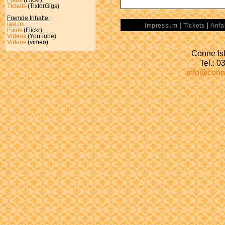
Tickets
(TixforGigs)
Fremde Inhalte:
last.fm
|
|
Impressum
Tickets
Anfa
Fotos
(Flickr)
Videos
(YouTube)
Videos
(vimeo)
Conne Isl
Tel.: 
info@conn