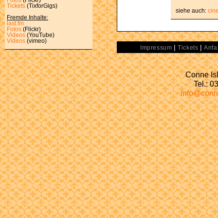
Tickets
(TixforGigs)
siehe auch:
cin
Fremde Inhalte:
last.fm
Fotos
(Flickr)
Videos
(YouTube)
Videos
(vimeo)
|
|
Impressum
Tickets
Anfa
Conne Isl
Tel.: 
info@conn