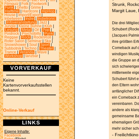
Experimental
|
Feat.Fem
|
Film
|
Strunk, Rock
Filmquiz
|
Folk
|
Footwork
|
Funk
|
Ghetto
|
Grime
|
Margit Laue, 
Halftime
|
Hardcore
|
HipHop
|
House
|
Import/Export
|
Inbetween
|
Indie
|
Indietronic
|
Infoveranstaltung
|
Jazz
|
Die drei Mitglie
Jungle
|
Kleine Bühne
|
Klub
|
Schubert (Rock
Lesung
|
Metal
|
Oi!
|
Pop
|
Postrock
|
Psychobilly
|
Punk
|
(Jacques Palmin
Reggae
|
Rock
|
RocknRoll
|
Roter Salon
|
Seminar
|
Ska
|
ihre größten Erf
Snowshower
|
Soul
|
Sport
|
Comeback auf di
Subbotnik
|
Techno
|
Theater
|
Trance
|
Veranda
|
Wave
|
windigen Musikp
Workshop
|
tanzbar
|
die Gruppe an d
sich schwierige
VORVERKAUF
mittlerweile ei
Schubert führt 
Keine
Kartenvorverkaufsstellen
den Eltern wohnt
bekannt.
anfänglicher Di
ein Comeback zu
vereinbaren. Do
andere als klan
Online-Verkauf
gemeinsame Ban
LINKS
ehemaligen Grö
mehr sicher sch
Eigene Inhalte:
- Freilichtki
Facebook
Fotos
(Flickr)