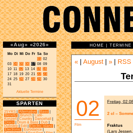
«
Aug
»
«
2026
»
HOME
|
TERMINE
Mo Di Mi Do Fr Sa So 
01
 02 

«
|
August
|
»
|
RSS
03 
04
05
06
07
 08 09 

10 11 
12
 13 14 
15
16
Te
17 18 19 20 21 
22
23
24 25 
26
 27 
28
29
 30 

31 
Aktuelle Termine
02
Freitag, 02.0
SPARTEN
25YRS
|
Alternative
|
Bass
|
2 cl – Somme
Benefiz
|
Brunch
|
Café-
Konzert
|
Country
|
Dancehall
|
Disco
|
Drum & Bass
|
Dub
|
Film
Fraktus
Dubstep
|
Edit
|
Electric island
|
Electronic
|
Eurodance
|
(Lars Jessen,