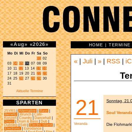
«
Aug
»
«
2026
»
HOME
|
TERMINE
Mo Di Mi Do Fr Sa So 
01
 02 

«
|
Juli
|
»
|
RSS
|
iC
03 
04
05
06
 07 08 09 

10 11 
12
 13 14 
15
16
Te
17 18 19 20 21 
22
23
24 25 
26
 27 
28
29
 30 

31 
Aktuelle Termine
21
Sonntag, 21.0
SPARTEN
25YRS
|
Alternative
|
Bass
|
Soul Verand
Benefiz
|
Brunch
|
Café-
Konzert
|
Country
|
Dancehall
|
Disco
|
Drum & Bass
|
Dub
|
Veranda
Die Flohmark
Dubstep
|
Edit
|
Electric island
|
Electronic
|
Eurodance
|