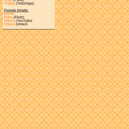
Tickets
(TixforGigs)
Fremde Inhalte:
last.fm
Fotos
(Flickr)
Videos
(YouTube)
Videos
(vimeo)