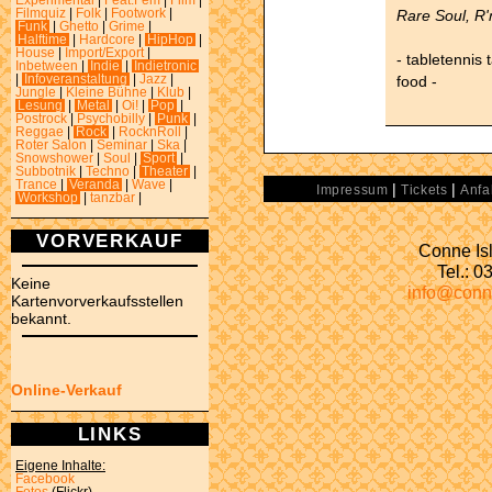
Experimental
|
Feat.Fem
|
Film
|
Rare Soul, R
Filmquiz
|
Folk
|
Footwork
|
Funk
|
Ghetto
|
Grime
|
Halftime
|
Hardcore
|
HipHop
|
House
|
Import/Export
|
- tabletennis 
Inbetween
|
Indie
|
Indietronic
food -
|
Infoveranstaltung
|
Jazz
|
Jungle
|
Kleine Bühne
|
Klub
|
Lesung
|
Metal
|
Oi!
|
Pop
|
Postrock
|
Psychobilly
|
Punk
|
Reggae
|
Rock
|
RocknRoll
|
Roter Salon
|
Seminar
|
Ska
|
Snowshower
|
Soul
|
Sport
|
Subbotnik
|
Techno
|
Theater
|
Trance
|
Veranda
|
Wave
|
|
|
Impressum
Tickets
Anfa
Workshop
|
tanzbar
|
VORVERKAUF
Conne Isl
Tel.: 
Keine
info@conn
Kartenvorverkaufsstellen
bekannt.
Online-Verkauf
LINKS
Eigene Inhalte:
Facebook
Fotos
(Flickr)