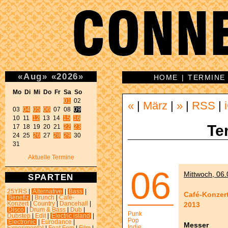
«
Aug
»
«
2026
»
HOME
|
TERMINE
Mo Di Mi Do Fr Sa So 
01
 02 

«
|
März
|
»
|
RSS
|
03 
04
05
06
 07 08 
09
10 11 
12
 13 14 
15
16
Te
17 18 19 20 21 
22
23
24 25 
26
 27 
28
29
 30 

31 
Aktuelle Termine
06
Mittwoch, 06.
SPARTEN
25YRS
|
Alternative
|
Bass
|
Café-Konzert 
Benefiz
|
Brunch
|
Café-
2013
Konzert
|
Country
|
Dancehall
|
Disco
|
Drum & Bass
|
Dub
|
Punk
Dubstep
|
Edit
|
Electric island
|
Pop
Electronic
|
Eurodance
|
Messer
Indie