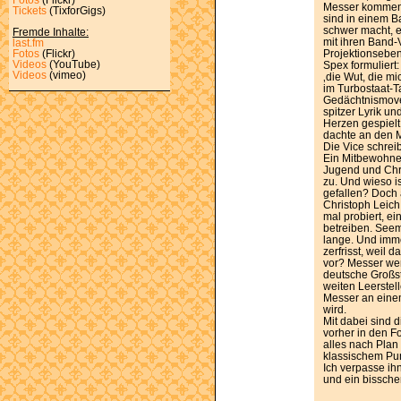
Messer kommen 
Tickets
(TixforGigs)
sind in einem B
schwer macht, e
Fremde Inhalte:
mit ihren Band-
last.fm
Projektionseben
Fotos
(Flickr)
Videos
(YouTube)
Spex formuliert
Videos
(vimeo)
‚die Wut, die mi
im Turbostaat-Ta
Gedächtnismoves
spitzer Lyrik u
Herzen gespielt.
dachte an den M
Die Vice schrei
Ein Mitbewohner
Jugend und Chri
zu. Und wieso i
gefallen? Doch 
Christoph Leich
mal probiert, e
betreiben. Seem
lange. Und imme
zerfrisst, weil
vor? Messer we
deutsche Großst
weiten Leerstell
Messer an eine
wird.
Mit dabei sind d
vorher in den 
alles nach Plan 
klassischem Pun
Ich verpasse ih
und ein bissche