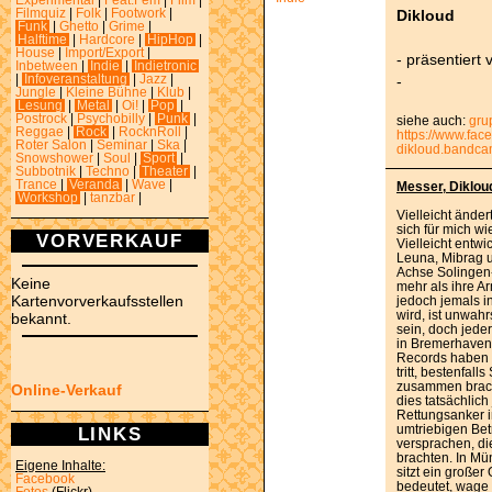
Experimental
|
Feat.Fem
|
Film
|
Dikloud
Filmquiz
|
Folk
|
Footwork
|
Funk
|
Ghetto
|
Grime
|
Halftime
|
Hardcore
|
HipHop
|
House
|
Import/Export
|
- präsentiert
Inbetween
|
Indie
|
Indietronic
-
|
Infoveranstaltung
|
Jazz
|
Jungle
|
Kleine Bühne
|
Klub
|
Lesung
|
Metal
|
Oi!
|
Pop
|
Postrock
|
Psychobilly
|
Punk
|
siehe auch:
gru
Reggae
|
Rock
|
RocknRoll
|
https://www.fa
Roter Salon
|
Seminar
|
Ska
|
dikloud.bandc
Snowshower
|
Soul
|
Sport
|
Subbotnik
|
Techno
|
Theater
|
Trance
|
Veranda
|
Wave
|
Messer, Diklou
Workshop
|
tanzbar
|
Vielleicht änder
sich für mich wi
VORVERKAUF
Vielleicht entw
Leuna, Mibrag un
Achse Solingen-
Keine
mehr als ihre Ar
Kartenvorverkaufsstellen
jedoch jemals 
wird, ist unwah
bekannt.
sein, doch jeder
in Bremerhaven 
Records haben g
tritt, bestenfal
zusammen bracht
Online-Verkauf
dies tatsächlic
Rettungsanker i
umtriebigen Bet
LINKS
versprachen, die
brachten. In Mün
Eigene Inhalte:
sitzt ein große
Facebook
bedeutet, wage 
Fotos
(Flickr)