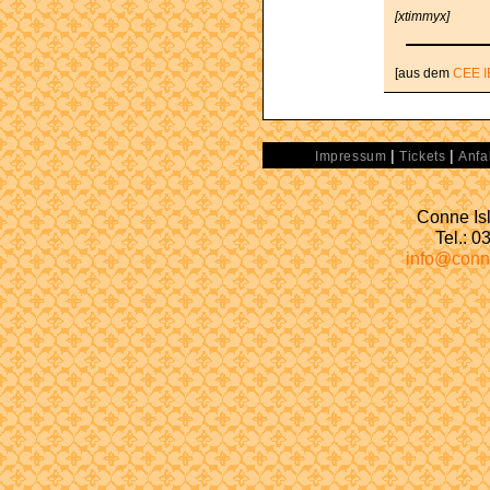
[xtimmyx]
[aus dem
CEE I
|
|
Impressum
Tickets
Anfa
Conne Isl
Tel.: 
info@conn