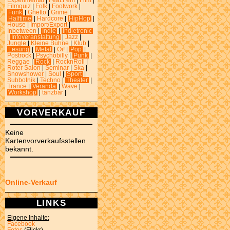
Experimental
|
Feat.Fem
|
Film
|
Filmquiz
|
Folk
|
Footwork
|
Funk
|
Ghetto
|
Grime
|
Halftime
|
Hardcore
|
HipHop
|
House
|
Import/Export
|
Inbetween
|
Indie
|
Indietronic
|
Infoveranstaltung
|
Jazz
|
Jungle
|
Kleine Bühne
|
Klub
|
Lesung
|
Metal
|
Oi!
|
Pop
|
Postrock
|
Psychobilly
|
Punk
|
Reggae
|
Rock
|
RocknRoll
|
Roter Salon
|
Seminar
|
Ska
|
Snowshower
|
Soul
|
Sport
|
Subbotnik
|
Techno
|
Theater
|
Trance
|
Veranda
|
Wave
|
Workshop
|
tanzbar
|
VORVERKAUF
Keine
Kartenvorverkaufsstellen
bekannt.
Online-Verkauf
LINKS
Eigene Inhalte:
Facebook
Fotos
(Flickr)