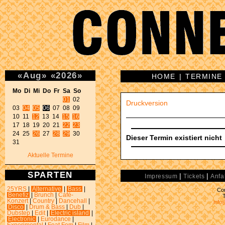
«
Aug
»
«
2026
»
HOME
|
TERMINE
Mo Di Mi Do Fr Sa So 
01
 02 

Druckversion
03 
04
05
06
 07 08 09 

10 11 
12
 13 14 
15
16
17 18 19 20 21 
22
23
24 25 
26
 27 
28
29
 30 

Dieser Termin existiert nicht
31 
Aktuelle Termine
SPARTEN
|
|
Impressum
Tickets
Anfa
25YRS
|
Alternative
|
Bass
|
Con
Benefiz
|
Brunch
|
Café-
Konzert
|
Country
|
Dancehall
|
info
Disco
|
Drum & Bass
|
Dub
|
Dubstep
|
Edit
|
Electric island
|
Electronic
|
Eurodance
|