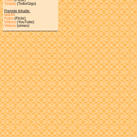
Tickets
(TixforGigs)
Fremde Inhalte:
last.fm
Fotos
(Flickr)
Videos
(YouTube)
Videos
(vimeo)