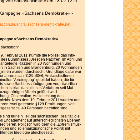
ung von Antifaschismus« am 18.02.12 in
r Kampagne »Sachsens Demokratie« -
-action.de/antifa
,
sachsens-demokratie.net
ampagne »Sachsens Demokratie«
 sächsisch“
. Februar 2011 stürmte die Polizei das Info-
des Bündnisses „Dresden Nazifrei“. Im April und
oßangelegte Razzien in 20 Wohnungen und
en in Sachsen und Brandenburg. 20 Wohnungen
t_innen wurden durchsucht. Grundlage dafür war
verfahren nach §129 StGB, AntifaschistInnen
minellen Vereinigung“ gebildet haben, die für
zis sowie Sachbeschädigungen verantwortlich
schen ist klar, dass dieses Verfahren seit Mai
dazugehörigen Mitteln geführt wird:
hung, Observation, Ausleuchtung des
mfelds. Nach dem 19. Februar 2011 wurden aus
hren zwei getrennte §129 Ermittlungen, von
nsgesamt ca. 40 Personen betroffen sind.
 sind nur ein Teil der sächsischen Realität, die
hes Engagement auf unterschiedlichsten Ebenen
reditieren. Politisch wird gern die „Extremismus-
gen und so emanzipatorische Politik mit
ender Ideologie gleichgesetzt.