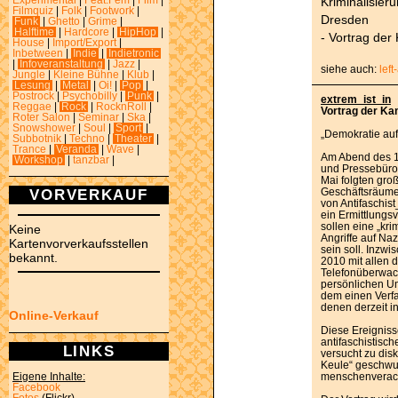
Kriminalisier
Experimental
|
Feat.Fem
|
Film
|
Filmquiz
|
Folk
|
Footwork
|
Dresden
Funk
|
Ghetto
|
Grime
|
Halftime
|
Hardcore
|
HipHop
|
- Vortrag de
House
|
Import/Export
|
Inbetween
|
Indie
|
Indietronic
|
Infoveranstaltung
|
Jazz
|
siehe auch:
left
Jungle
|
Kleine Bühne
|
Klub
|
Lesung
|
Metal
|
Oi!
|
Pop
|
Postrock
|
Psychobilly
|
Punk
|
extrem_ist_in
Reggae
|
Rock
|
RocknRoll
|
Vortrag der K
Roter Salon
|
Seminar
|
Ska
|
Snowshower
|
Soul
|
Sport
|
„Demokratie auf
Subbotnik
|
Techno
|
Theater
|
Trance
|
Veranda
|
Wave
|
Am Abend des 19
Workshop
|
tanzbar
|
und Pressebüro 
Mai folgten gr
VORVERKAUF
Geschäftsräum
von Antifaschis
ein Ermittlungs
sollen eine „kri
Keine
Angriffe auf Na
Kartenvorverkaufsstellen
sein soll. Inzwi
bekannt.
2010 mit allen 
Telefonüberwac
persönlichen U
dem einen Verfa
denen derzeit i
Online-Verkauf
Diese Ereignisse
antifaschistisc
LINKS
versucht zu disk
Keule“ geschwun
menschenveracht
Eigene Inhalte:
Facebook
Fotos
(Flickr)