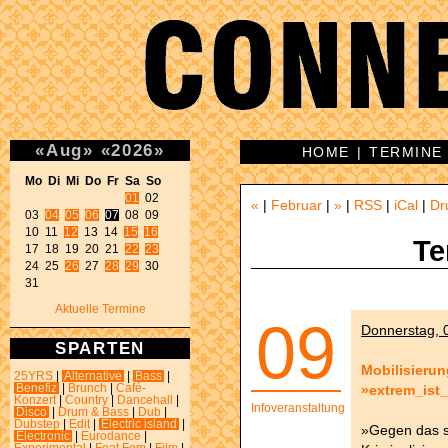
«
Aug
»
«
2026
»
HOME
|
TERMINE
Mo Di Mi Do Fr Sa So 
01
 02 

«
|
Februar
|
»
|
RSS
|
iCal
|
Dr
03 
04
05
06
07
 08 09 

10 11 
12
 13 14 
15
16
Te
17 18 19 20 21 
22
23
24 25 
26
 27 
28
29
 30 

31 
Aktuelle Termine
09
Donnerstag, 0
SPARTEN
Mobilisieru
25YRS
|
Alternative
|
Bass
|
»extrem_ist_
Benefiz
|
Brunch
|
Café-
Konzert
|
Country
|
Dancehall
|
Infoveranstaltung
Disco
|
Drum & Bass
|
Dub
|
Dubstep
|
Edit
|
Electric island
|
»Gegen das s
Electronic
|
Eurodance
|