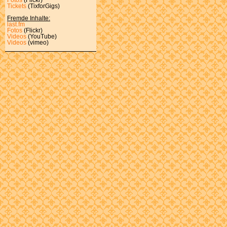
Tickets
(TixforGigs)
Fremde Inhalte:
last.fm
Fotos
(Flickr)
Videos
(YouTube)
Videos
(vimeo)