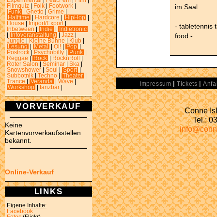
Experimental
|
Feat.Fem
|
Film
|
im Saal
Filmquiz
|
Folk
|
Footwork
|
Funk
|
Ghetto
|
Grime
|
Halftime
|
Hardcore
|
HipHop
|
House
|
Import/Export
|
- tabletennis 
Inbetween
|
Indie
|
Indietronic
food -
|
Infoveranstaltung
|
Jazz
|
Jungle
|
Kleine Bühne
|
Klub
|
Lesung
|
Metal
|
Oi!
|
Pop
|
Postrock
|
Psychobilly
|
Punk
|
Reggae
|
Rock
|
RocknRoll
|
Roter Salon
|
Seminar
|
Ska
|
Snowshower
|
Soul
|
Sport
|
Subbotnik
|
Techno
|
Theater
|
Trance
|
Veranda
|
Wave
|
|
|
Impressum
Tickets
Anfa
Workshop
|
tanzbar
|
VORVERKAUF
Conne Isl
Tel.: 
Keine
info@conn
Kartenvorverkaufsstellen
bekannt.
Online-Verkauf
LINKS
Eigene Inhalte:
Facebook
Fotos
(Flickr)