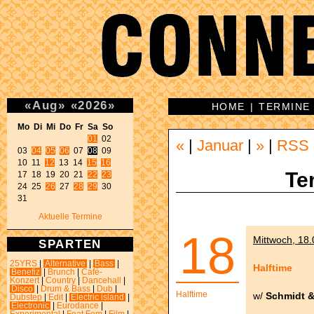
«
Aug
»
«
2026
»
HOME
|
TERMINE
Mo Di Mi Do Fr Sa So 
01
 02 

«
|
Januar
|
»
|
RSS
03 
04
05
06
 07 
08
 09 

10 11 
12
 13 14 
15
16
Te
17 18 19 20 21 
22
23
24 25 
26
 27 
28
29
 30 

31 
Aktuelle Termine
18
Mittwoch, 18.
SPARTEN
25YRS
|
Alternative
|
Bass
|
Halftime
Benefiz
|
Brunch
|
Café-
Konzert
|
Country
|
Dancehall
|
Disco
|
Drum & Bass
|
Dub
|
Halftime
w/
Schmidt 
Dubstep
|
Edit
|
Electric island
|
Electronic
|
Eurodance
|