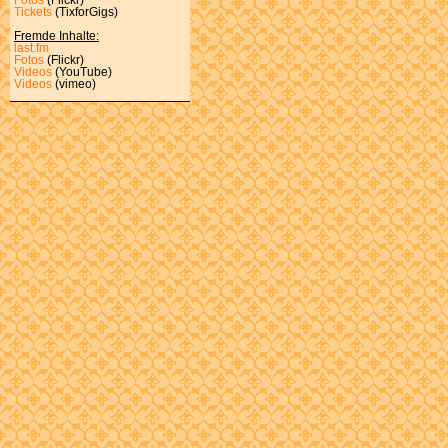
Tickets
(TixforGigs)
Fremde Inhalte:
last.fm
Fotos
(Flickr)
Videos
(YouTube)
Videos
(vimeo)