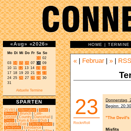
«
Aug
»
«
2026
»
HOME
|
TERMINE
Mo Di Mi Do Fr Sa So 
01
 02 

«
|
Februar
|
»
|
RS
03 
04
05
06
 07 
08
 09 

10 11 
12
 13 14 
15
16
Te
17 18 19 20 21 
22
23
24 25 
26
 27 
28
29
 30 

31 
Aktuelle Termine
23
Donnerstag, 2
SPARTEN
Beginn: 20:3
25YRS
|
Alternative
|
Bass
|
Benefiz
|
Brunch
|
Café-
"The Devil's
Konzert
|
Country
|
Dancehall
|
Disco
|
Drum & Bass
|
Dub
|
RocknRoll
Dubstep
|
Edit
|
Electric island
|
Electronic
|
Eurodance
|
Misfits