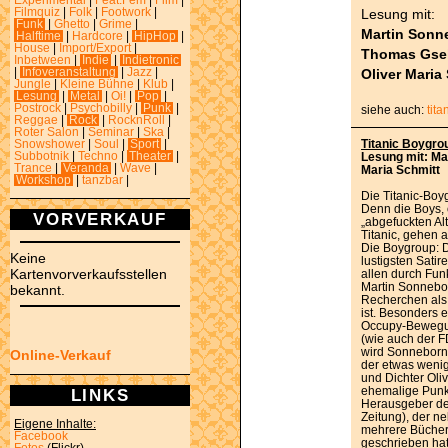
Experimental
|
Feat.Fem
|
Film
|
Lesung mit:
Filmquiz
|
Folk
|
Footwork
|
Funk
|
Ghetto
|
Grime
|
Martin Sonn
Halftime
|
Hardcore
|
HipHop
|
House
|
Import/Export
|
Thomas Gsel
Inbetween
|
Indie
|
Indietronic
Oliver Maria
|
Infoveranstaltung
|
Jazz
|
Jungle
|
Kleine Bühne
|
Klub
|
Lesung
|
Metal
|
Oi!
|
Pop
|
Postrock
|
Psychobilly
|
Punk
|
siehe auch:
tit
Reggae
|
Rock
|
RocknRoll
|
Roter Salon
|
Seminar
|
Ska
|
Titanic Boygro
Snowshower
|
Soul
|
Sport
|
Subbotnik
|
Techno
|
Theater
|
Lesung mit: Ma
Trance
|
Veranda
|
Wave
|
Maria Schmitt
Workshop
|
tanzbar
|
Die Titanic-Boyg
Denn die Boys, 
VORVERKAUF
„abgefuckten Al
Titanic, gehen a
Die Boygroup: 
Keine
lustigsten Sati
Kartenvorverkaufsstellen
allen durch Fu
Martin Sonneborn
bekannt.
Recherchen als
ist. Besonders 
Occupy-Bewegun
(wie auch der F
wird Sonneborn l
Online-Verkauf
der etwas wenig
und Dichter Oliv
ehemalige Punkm
LINKS
Herausgeber des
Zeitung), der n
Eigene Inhalte:
mehrere Bücher,
Facebook
geschrieben hat.
Fotos
(Flickr)