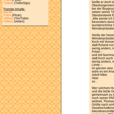
wollte er doch l
Tickets
(TixforGigs)
Oberbürgermeist
bei der Boygruo
Fremde Inhalte:
neben seiner Tät
last.fm
Standardwerk fü
Fotos
(Flickr)
Videos
(YouTube)
„Wie werde ich H
Videos
(vimeo)
besonders durch
wunderschöne G
Ministerpräside
Hieße der hess
Ministerpräside
Koch mit Vorn
statt Roland nur
wenig anders, 
Folad –
und mit Nachn
statt Koch auch 
wenig anders, 
Lihrte –
im ganzen also 
wäre es ein An
Adolf Hitler.
Aber
so...
Wer solchem Hu
und die letzte G
gemeinsam zu er
noch seiner PA
widmet, Thomas 
Größe nach sort
Gesellschaftsr
Inkontinenzmitte