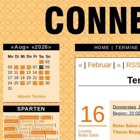
«
Aug
»
«
2026
»
HOME
|
TERMINE
Mo Di Mi Do Fr Sa So 
01
 02 

«
|
Februar
|
»
|
RS
03 
04
05
06
 07 
08
 09 

10 11 
12
 13 14 
15
16
Te
17 18 19 20 21 
22
23
24 25 
26
 27 
28
29
 30 

31 
Aktuelle Termine
16
Donnerstag, 1
SPARTEN
Beginn: 20:0
25YRS
|
Alternative
|
Bass
|
Benefiz
|
Brunch
|
Café-
Roter Salon 
Konzert
|
Country
|
Dancehall
|
Disco
|
Drum & Bass
|
Dub
|
Lesung
Titanic Boy
Dubstep
|
Edit
|
Electric island
|
Roter Salon
Electronic
|
Eurodance
|