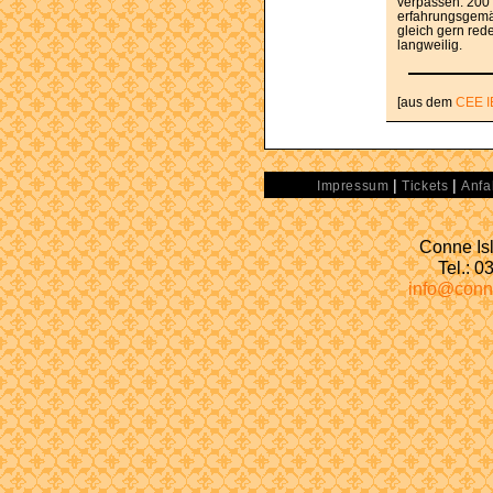
verpassen. 200
erfahrungsgemäß
gleich gern red
langweilig.
[aus dem
CEE I
|
|
Impressum
Tickets
Anfa
Conne Isl
Tel.: 
info@conn