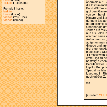
abermals auf. Se
Tickets
(TixforGigs)
die Instrumenta
Band Will Sessio
Fremde Inhalte:
gibt dem Ganze
last.fm
Fotos
(Flickr)
von vorn herein
Videos
(YouTube)
Hintergrund. Nat
Videos
(vimeo)
dünnem Eis, ab
derart stimmig s
Unabhängig davon
Jahren ein rele
nun als Soloküns
erschien seine 
Aufnahmen zu „T
aufgenommen zu 
Gruppe und an dr
drei eigenen Al
bleibt seine Dis
„ELmatic“ wohl 
erste Liga zu b
bestätigt diesen
Bereits letztes
HipHopKemp dera
Special ins Isla
Liveband im Rü
noch größer. Zu
sci.
[aus dem
CEE I