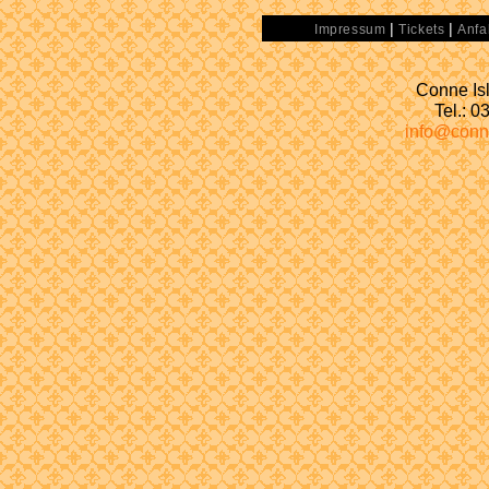
|
|
Impressum
Tickets
Anfa
Conne Isl
Tel.: 
info@conn