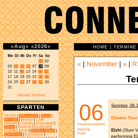
«
Aug
»
«
2026
»
HOME
|
TERMINE
Mo Di Mi Do Fr Sa So 
01
 02 

«
|
November
|
»
|
R
03 
04
05
06
 07 
08
 09 

10 11 
12
 13 14 
15
16
Te
17 18 19 20 21 
22
23
24 25 
26
 27 
28
29
 30 

31 
Aktuelle Termine
06
Sonntag, 06.1
SPARTEN
25YRS
|
Alternative
|
Bass
|
Elmatic Tour
Benefiz
|
Brunch
|
Café-
Konzert
|
Country
|
Dancehall
|
Disco
|
Drum & Bass
|
Dub
|
HipHop
Elzhi
(Slum V
Dubstep
|
Edit
|
Electric island
|
Funk
Electronic
|
Eurodance
|
performing E