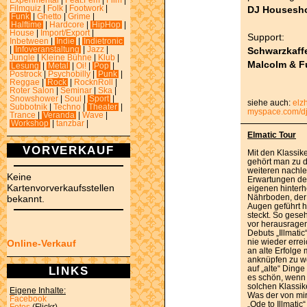
Experimental
|
Feat.Fem
|
Film
|
DJ Housesh
Filmquiz
|
Folk
|
Footwork
|
Funk
|
Ghetto
|
Grime
|
Halftime
|
Hardcore
|
HipHop
|
House
|
Import/Export
|
Support:
Inbetween
|
Indie
|
Indietronic
Schwarzkaff
|
Infoveranstaltung
|
Jazz
|
Jungle
|
Kleine Bühne
|
Klub
|
Malcolm & Fu
Lesung
|
Metal
|
Oi!
|
Pop
|
Postrock
|
Psychobilly
|
Punk
|
Reggae
|
Rock
|
RocknRoll
|
Roter Salon
|
Seminar
|
Ska
|
Snowshower
|
Soul
|
Sport
|
siehe auch:
elz
Subbotnik
|
Techno
|
Theater
|
myspace.com/d
Trance
|
Veranda
|
Wave
|
Workshop
|
tanzbar
|
Elmatic Tour
VORVERKAUF
Mit den Klassik
gehört man zu 
weiteren nachl
Keine
Erwartungen der
Kartenvorverkaufsstellen
eigenen hinterh
Nährboden, der 
bekannt.
Augen geführt h
steckt. So ges
vor herausrage
Debuts „Illmatic
nie wieder erreic
Online-Verkauf
an alte Erfolge 
anknüpfen zu wo
LINKS
auf „alte“ Dinge
es schön, wenn
solchen Klassike
Eigene Inhalte:
Was der von mir
Facebook
„Ode to Illmatic
Fotos
(Flickr)