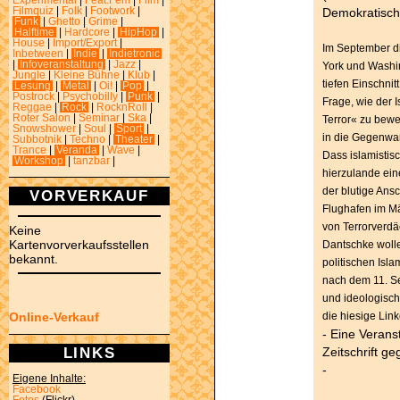
Experimental
|
Feat.Fem
|
Film
|
Demokratische
Filmquiz
|
Folk
|
Footwork
|
Funk
|
Ghetto
|
Grime
|
Halftime
|
Hardcore
|
HipHop
|
House
|
Import/Export
|
Im September di
Inbetween
|
Indie
|
Indietronic
|
Infoveranstaltung
|
Jazz
|
York und Washin
Jungle
|
Kleine Bühne
|
Klub
|
tiefen Einschnitt
Lesung
|
Metal
|
Oi!
|
Pop
|
Postrock
|
Psychobilly
|
Punk
|
Frage, wie der 
Reggae
|
Rock
|
RocknRoll
|
Roter Salon
|
Seminar
|
Ska
|
Terror« zu bewer
Snowshower
|
Soul
|
Sport
|
in die Gegenwar
Subbotnik
|
Techno
|
Theater
|
Trance
|
Veranda
|
Wave
|
Dass islamistis
Workshop
|
tanzbar
|
hierzulande eine
der blutige Ans
VORVERKAUF
Flughafen im Mä
von Terrorverdä
Keine
Kartenvorverkaufsstellen
Dantschke wolle
bekannt.
politischen Isl
nach dem 11. Se
und ideologisch
die hiesige Lin
Online-Verkauf
- Eine Veran
LINKS
Zeitschrift ge
-
Eigene Inhalte:
Facebook
Fotos
(Flickr)