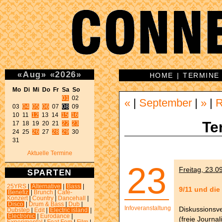
«
Aug
»
«
2026
»
HOME
|
TERMINE
Mo Di Mi Do Fr Sa So 
01
 02 

«
|
September
|
»
|
03 
04
05
06
 07 
08
 09 

10 11 
12
 13 14 
15
16
Te
17 18 19 20 21 
22
23
24 25 
26
 27 
28
29
 30 

31 
Aktuelle Termine
23
Freitag, 23.0
SPARTEN
25YRS
|
Alternative
|
Bass
|
9/11 und die
Benefiz
|
Brunch
|
Café-
Konzert
|
Country
|
Dancehall
|
Disco
|
Drum & Bass
|
Dub
|
Infoveranstaltung
Diskussionsv
Dubstep
|
Edit
|
Electric island
|
Electronic
|
Eurodance
|
(freie Journa