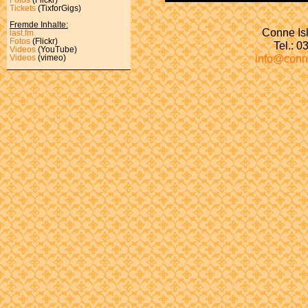
Tickets
(TixforGigs)
Fremde Inhalte:
Conne Isl
last.fm
Fotos
(Flickr)
Tel.: 
Videos
(YouTube)
info@conn
Videos
(vimeo)