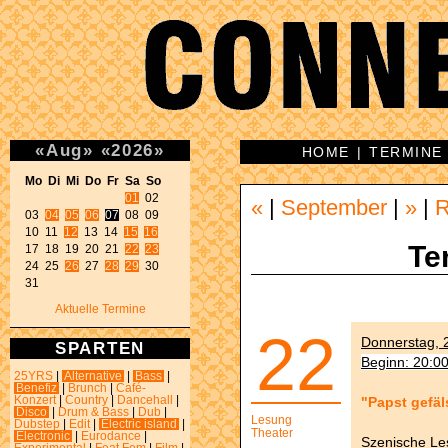
«
Aug
»
«
2026
»
HOME
|
TERMINE
Mo Di Mi Do Fr Sa So 
01
 02 

«
|
September
|
»
|
03 
04
05
06
07
 08 09 

10 11 
12
 13 14 
15
16
Te
17 18 19 20 21 
22
23
24 25 
26
 27 
28
29
 30 

31 
Aktuelle Termine
22
Donnerstag, 2
SPARTEN
Beginn: 20:0
25YRS
|
Alternative
|
Bass
|
Benefiz
|
Brunch
|
Café-
"Papst gefäl
Konzert
|
Country
|
Dancehall
|
Disco
|
Drum & Bass
|
Dub
|
Lesung
Dubstep
|
Edit
|
Electric island
|
Theater
Electronic
|
Eurodance
|
Szenische Le