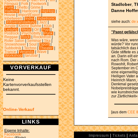
Experimental
|
Feat.Fem
|
Film
|
Stadlober
,
T
Filmquiz
|
Folk
|
Footwork
|
Funk
|
Ghetto
|
Grime
|
Danne Hoff
Halftime
|
Hardcore
|
HipHop
|
House
|
Import/Export
|
Inbetween
|
Indie
|
Indietronic
siehe auch:
de.
|
Infoveranstaltung
|
Jazz
|
Jungle
|
Kleine Bühne
|
Klub
|
Lesung
|
Metal
|
Oi!
|
Pop
|
"Papst gefälsc
Postrock
|
Psychobilly
|
Punk
|
Reggae
|
Rock
|
RocknRoll
|
Was wäre, wenn 
Roter Salon
|
Seminar
|
Ska
|
würde? Vor rund
Snowshower
|
Soul
|
Sport
|
tatsächlich das
Subbotnik
|
Techno
|
Theater
|
Trance
|
Veranda
|
Wave
|
Gide stiftete e
Workshop
|
tanzbar
|
an. Darin eilt 
nach Rom. Der a
Rowohlt, Rober
VORVERKAUF
September im Co
eine eigenwilli
Heiligen Vater 
Keine
Heinrich Mann, 
Kartenvorverkaufsstellen
Denkmal gesetz
Nobelpreisträge
bekannt.
wie kunstreiche
zur Zärtlichkeit«
Online-Verkauf
[aus dem
CEE I
LINKS
Eigene Inhalte:
Facebook
|
|
Impressum
Tickets
Anfa
Fotos
(Flickr)