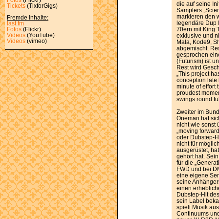
die auf seine In
Tickets
(TixforGigs)
Samplers „Scien
markieren den w
Fremde Inhalte:
legendäre Dup E
last.fm
70ern mit King T
Fotos
(Flickr)
Videos
(YouTube)
exklusive und n
Videos
(vimeo)
Mala, Kode9, Sh
abgemischt. Resu
gesprochen ein
(Futurism) ist 
Rest wird Gesch
„This project ha
conception late 
minute of effort 
proudest moment
swings round full
Zweiter im Bund
Oneman hat sic
nicht wie sonst
„moving forward
oder Dubstep-Hi
nicht für möglic
ausgerüstet, ha
gehört hat. Sein
für die „Gener
FWD und bei DMZ
eine eigene Sen
seine Anhängers
einen erheblich
Dubstep-Hit des 
sein Label bek
spielt Musik aus
Continuums und