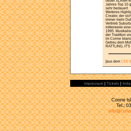
neuer XLR8R-Mix
Jahres-Top 10 
sehr bedauert.
Weiteres Highli
Creator, der si
immer mehr Dubs
Vertrieb Subur
mitlerweile ein
1995. Musikalisc
der Tradition v
im Conne Island
Getreu dem Mot
RATTLING, IT'
[aus dem
CEE I
|
|
Impressum
Tickets
Anfa
Conne Isl
Tel.: 
info@conn