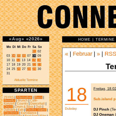
«
Aug
»
«
2026
»
HOME
|
TERMINE
Mo Di Mi Do Fr Sa So 
01
 02 

«
|
Februar
|
»
|
RS
03 
04
05
06
 07 
08
 09 

10 11 
12
 13 14 
15
16
Te
17 18 19 20 21 
22
23
24 25 
26
 27 
28
29
 30 

31 
Aktuelle Termine
18
Freitag, 18.0
SPARTEN
25YRS
|
Alternative
|
Bass
|
Sub.island p
Benefiz
|
Brunch
|
Café-
Konzert
|
Country
|
Dancehall
|
Disco
|
Drum & Bass
|
Dub
|
Dubstep
DJ Pinch
(Tec
Dubstep
|
Edit
|
Electric island
|
Electronic
|
Eurodance
|
DJ Oneman
(