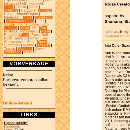
Experimental
|
Feat.Fem
|
Film
|
Noize Creato
Filmquiz
|
Folk
|
Footwork
|
Funk
|
Ghetto
|
Grime
|
Halftime
|
Hardcore
|
HipHop
|
House
|
Import/Export
|
support by
Inbetween
|
Indie
|
Indietronic
Shanana
,
St
|
Infoveranstaltung
|
Jazz
|
Jungle
|
Kleine Bühne
|
Klub
|
Lesung
|
Metal
|
Oi!
|
Pop
|
Postrock
|
Psychobilly
|
Punk
|
siehe auch:
mys
Reggae
|
Rock
|
RocknRoll
|
myspace.com/no
Roter Salon
|
Seminar
|
Ska
|
Snowshower
|
Soul
|
Sport
|
Subbotnik
|
Techno
|
Theater
|
Into Outer Spa
Trance
|
Veranda
|
Wave
|
Workshop
|
tanzbar
|
Sub.island star
drei Main-Acts
hingeht, und hof
VORVERKAUF
Robert Ellis ak
Mighty, Massive
bevor er von Dub
Keine
Namen als DJ in
Kartenvorverkaufsstellen
Grime miteinan
Richtig ins Rol
bekannt.
Besuch bei FWD
Dubstep im Plas
beeindruckte ihn
Veranstaltungs
auf Bristol aus
Online-Verkauf
„Bristols Godfat
sich neben DMZ
entwickelte. Pin
LINKS
hinterlassen ha
2011, untriebig 
Eigene Inhalte:
auf dem Label 
Facebook
Mutanten veröffe
Fotos
(Flickr)