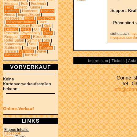
Experimental
|
Feat.Fem
|
Film
|
Filmquiz
|
Folk
|
Footwork
|
Funk
|
Ghetto
|
Grime
|
Support:
Kraf
Halftime
|
Hardcore
|
HipHop
|
House
|
Import/Export
|
Inbetween
|
Indie
|
Indietronic
- Präsentiert 
|
Infoveranstaltung
|
Jazz
|
Jungle
|
Kleine Bühne
|
Klub
|
Lesung
|
Metal
|
Oi!
|
Pop
|
Postrock
|
Psychobilly
|
Punk
|
siehe auch:
mys
Reggae
|
Rock
|
RocknRoll
|
myspace.com/kr
Roter Salon
|
Seminar
|
Ska
|
Snowshower
|
Soul
|
Sport
|
Subbotnik
|
Techno
|
Theater
|
Trance
|
Veranda
|
Wave
|
Workshop
|
tanzbar
|
|
|
Impressum
Tickets
Anfa
VORVERKAUF
Conne Isl
Keine
Tel.: 
Kartenvorverkaufsstellen
bekannt.
info@conn
Online-Verkauf
LINKS
Eigene Inhalte:
Facebook
Fotos
(Flickr)