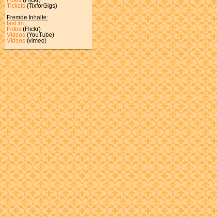
Tickets
(TixforGigs)
Fremde Inhalte:
last.fm
Fotos
(Flickr)
Videos
(YouTube)
Videos
(vimeo)