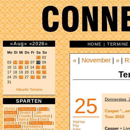
«
Aug
»
«
2026
»
HOME
|
TERMINE
Mo Di Mi Do Fr Sa So 
01
 02 

«
|
November
|
»
|
R
03 
04
05
06
 07 
08
 09 

10 11 
12
 13 14 
15
16
Te
17 18 19 20 21 
22
23
24 25 
26
 27 
28
29
 30 

31 
Aktuelle Termine
25
Donnerstag, 2
SPARTEN
25YRS
|
Alternative
|
Bass
|
Casper "...e
Benefiz
|
Brunch
|
Café-
Tour 2010
Konzert
|
Country
|
Dancehall
|
Disco
|
Drum & Bass
|
Dub
|
HipHop
Dubstep
|
Edit
|
Electric island
|
Pop
Electronic
|
Eurodance
|
Casper
+ Liv
Indie