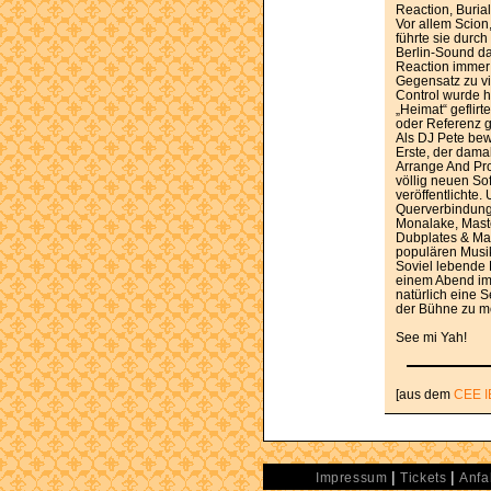
Reaction, Burial
Vor allem Scion
führte sie durch
Berlin-Sound da
Reaction immer 
Gegensatz zu vi
Control wurde hi
„Heimat“ geflirte
oder Referenz g
Als DJ Pete bew
Erste, der dama
Arrange And Pro
völlig neuen Sof
veröffentlichte.
Querverbindung
Monalake, Mast
Dubplates & Mast
populären Musik
Soviel lebende
einem Abend im 
natürlich eine S
der Bühne zu m
See mi Yah!
[aus dem
CEE I
|
|
Impressum
Tickets
Anfa