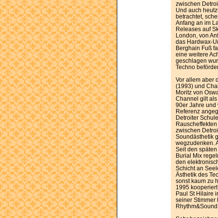
zwischen Detroi
Und auch heutz
betrachtet, sch
Anfang an im L
Releases auf Sk
London, von An
das Hardwax-Um
Berghain Fuß f
eine weitere Ac
geschlagen wur
Techno beförder
Vor allem aber
(1993) und Cha
Moritz von Oswa
Channel gilt al
90er Jahre und 
Referenz angege
Detroiter Schule
Rauscheffekten 
zwischen Detroi
Soundästhetik 
wegzudenken. Al
Seit den späten
Burial Mix reg
den elektronisc
Schicht an Seel
Ästhetik des Te
sonst kaum zu h
1995 kooperiert
Paul St Hilaire
seiner Stimmer 
Rhythm&Sound 