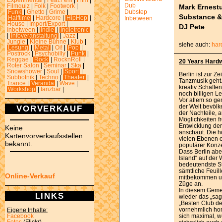
Experimental
|
Feat.Fem
|
Film
|
Dub
Mark Ernest
Filmquiz
|
Folk
|
Footwork
|
Dubstep
Funk
|
Ghetto
|
Grime
|
Substance &
Halftime
|
Hardcore
|
HipHop
|
Inbetween
House
|
Import/Export
|
DJ Pete
Inbetween
|
Indie
|
Indietronic
|
Infoveranstaltung
|
Jazz
|
Jungle
|
Kleine Bühne
|
Klub
|
siehe auch:
har
Lesung
|
Metal
|
Oi!
|
Pop
|
Postrock
|
Psychobilly
|
Punk
|
Reggae
|
Rock
|
RocknRoll
|
20 Years Hardw
Roter Salon
|
Seminar
|
Ska
|
Snowshower
|
Soul
|
Sport
|
Berlin ist zur Z
Subbotnik
|
Techno
|
Theater
|
Tanzmusik geht.
Trance
|
Veranda
|
Wave
|
kreativ Schaffe
Workshop
|
tanzbar
|
noch billigen L
Vor allem so ge
der Welt bevölk
VORVERKAUF
der Nachteile, 
Möglichkeiten f
Entwicklung der
Keine
anschaut. Die h
Kartenvorverkaufsstellen
vielen Ebenen ei
bekannt.
populärer Konze
Dass Berlin abe
Island“ auf der
bedeutendste Sta
sämtliche Feuil
Online-Verkauf
mitbekommen u
Züge an.
In diesem Gemen
LINKS
wieder das „sa
„Besten Club de
vornehmlich ho
Eigene Inhalte:
sich maximal, w
Facebook
Fotos
(Flickr)