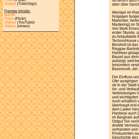
sicherlich auch 
Tickets
(TixforGigs)
aber über Gesc
Fremde Inhalte:
Weniger im Ramp
last.fm
hingegen fungie
Fotos
(Flickr)
Mailorder, Vert
Videos
(YouTube)
Mastering) im S
Videos
(vimeo)
Von Mark Ernes
erster Stunde, a
es Anlaufstelle
Techno/House u
Berühmt ist das
Reggae-Backstoc
Hardwax gelage
Bauart aus dem
aufzeigt, welch
besonders verpfl
Bassmusik, der
Der Einfluss un
Ufer ausgingen
ob in der Stadt 
An- und Verkauf“
Verbindungen in
und wichtigsten
noch erhältlich 
überhaupt erst 
dem Laden herau
Hardwax auch D
im Berghain au
Ostgut Ton veröf
direkte Vernet
vorhanden und 
Produzenten aus
Geschichte des 