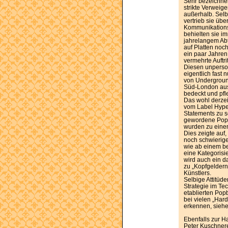
Sehr bezeichnen
strikte Verwei
außerhalb. Selb
vertrieb sie übe
Kommunikations
behielten sie im
jahrelangem Ab
auf Platten noch
ein paar Jahren
vermehrte Auftri
Diesen unperso
eigentlich fast
von Undergroun
Süd-London ausb
bedeckt und pf
Das wohl derzeit
vom Label Hype
Statements zu s
gewordene Popu
wurden zu eine
Dies zeigte auf
noch schwierige
wie ab einem be
eine Kategorisie
wird auch ein d
zu „Kopfgeldern
Künstlers.
Selbige Attitüde
Strategie im T
etablierten Pop
bei vielen „Har
erkennen, siehe
Ebenfalls zur H
Peter Kuschnere