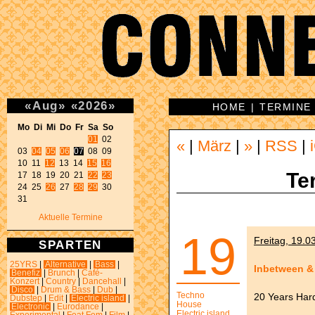
«
Aug
»
«
2026
»
HOME
|
TERMINE
Mo Di Mi Do Fr Sa So 
01
 02 

«
|
März
|
»
|
RSS
|
03 
04
05
06
07
 08 09 

10 11 
12
 13 14 
15
16
Te
17 18 19 20 21 
22
23
24 25 
26
 27 
28
29
 30 

31 
Aktuelle Termine
19
Freitag, 19.0
SPARTEN
25YRS
|
Alternative
|
Bass
|
Inbetween & 
Benefiz
|
Brunch
|
Café-
Konzert
|
Country
|
Dancehall
|
Disco
|
Drum & Bass
|
Dub
|
Techno
20 Years Har
Dubstep
|
Edit
|
Electric island
|
House
Electronic
|
Eurodance
|
Electric island