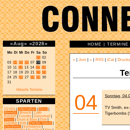
«
Aug
»
«
2026
»
HOME
|
TERMINE
Mo Di Mi Do Fr Sa So 
01
 02 

«
|
Juni
|
»
|
RSS
|
iCal
|
Druckv
03 
04
05
06
 07 
08
 09 

10 11 
12
 13 14 
15
16
Te
17 18 19 20 21 
22
23
24 25 
26
 27 
28
29
 30 

31 
Aktuelle Termine
04
Sonntag, 04.0
SPARTEN
TV Smith, ex-
25YRS
|
Alternative
|
Bass
|
Tigerbombs (
Benefiz
|
Brunch
|
Café-
Konzert
|
Country
|
Dancehall
|
Disco
|
Drum & Bass
|
Dub
|
Dubstep
|
Edit
|
Electric island
|
Electronic
|
Eurodance
|