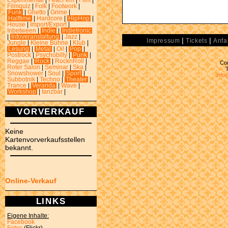
Experimental
|
Feat.Fem
|
Film
|
Filmquiz
|
Folk
|
Footwork
|
Funk
|
Ghetto
|
Grime
|
Halftime
|
Hardcore
|
HipHop
|
House
|
Import/Export
|
Inbetween
|
Indie
|
Indietronic
|
Infoveranstaltung
|
Jazz
|
|
|
Impressum
Tickets
Anfa
Jungle
|
Kleine Bühne
|
Klub
|
Lesung
|
Metal
|
Oi!
|
Pop
|
Postrock
|
Psychobilly
|
Punk
|
Reggae
|
Rock
|
RocknRoll
|
Con
Roter Salon
|
Seminar
|
Ska
|
Snowshower
|
Soul
|
Sport
|
info
Subbotnik
|
Techno
|
Theater
|
Trance
|
Veranda
|
Wave
|
Workshop
|
tanzbar
|
VORVERKAUF
Keine
Kartenvorverkaufsstellen
bekannt.
Online-Verkauf
LINKS
Eigene Inhalte:
Facebook
Fotos
(Flickr)