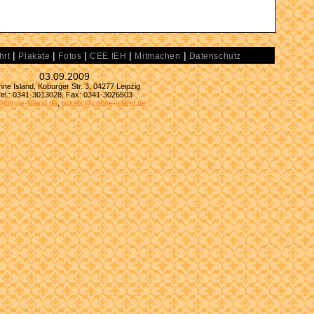
|
|
|
|
|
hrt
Plakate
Fotos
CEE IEH
Mitmachen
Datenschutz
03.09.2009
ne Island, Koburger Str. 3, 04277 Leipzig
Tel.: 0341-3013028, Fax: 0341-3026503
@conne-island.de
,
tickets@conne-island.de