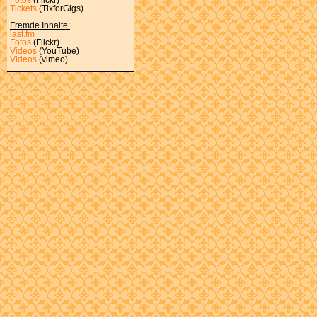
Tickets
(TixforGigs)
Fremde Inhalte:
last.fm
Fotos
(Flickr)
Videos
(YouTube)
Videos
(vimeo)