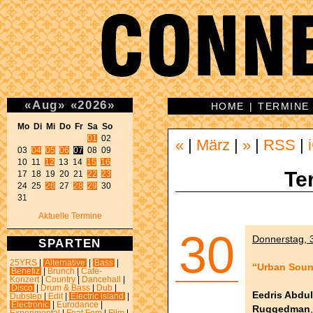
«
Aug
»
«
2026
»
HOME
|
TERMINE
Mo Di Mi Do Fr Sa So 
01
 02 

«
|
März
|
»
|
RSS
|
03 
04
05
06
07
 08 09 

10 11 
12
 13 14 
15
16
Te
17 18 19 20 21 
22
23
24 25 
26
 27 
28
29
 30 

31 
Aktuelle Termine
30
Donnerstag, 3
SPARTEN
25YRS
|
Alternative
|
Bass
|
“Urban Sound
Benefiz
|
Brunch
|
Café-
Konzert
|
Country
|
Dancehall
|
Disco
|
Drum & Bass
|
Dub
|
Eedris Abdul
Dubstep
|
Edit
|
Electric island
|
Electronic
|
Eurodance
|
Ruggedman