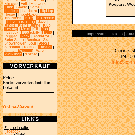
Experimental
|
Feat.Fem
|
Film
|
Keepers, Wee
Filmquiz
|
Folk
|
Footwork
|
Funk
|
Ghetto
|
Grime
|
Halftime
|
Hardcore
|
HipHop
|
House
|
Import/Export
|
Inbetween
|
Indie
|
Indietronic
|
Infoveranstaltung
|
Jazz
|
Jungle
|
Kleine Bühne
|
Klub
|
Lesung
|
Metal
|
Oi!
|
Pop
|
Postrock
|
Psychobilly
|
Punk
|
|
|
Impressum
Tickets
Anfa
Reggae
|
Rock
|
RocknRoll
|
Roter Salon
|
Seminar
|
Ska
|
Snowshower
|
Soul
|
Sport
|
Subbotnik
|
Techno
|
Theater
|
Conne Isl
Trance
|
Veranda
|
Wave
|
Workshop
|
tanzbar
|
Tel.: 
info@conn
VORVERKAUF
Keine
Kartenvorverkaufsstellen
bekannt.
Online-Verkauf
LINKS
Eigene Inhalte:
Facebook
Fotos
(Flickr)