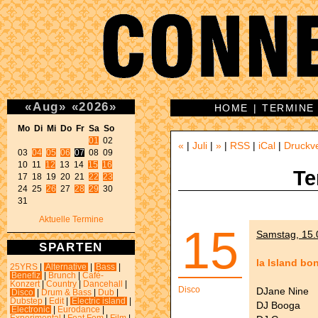
«
Aug
»
«
2026
»
HOME
|
TERMINE
Mo Di Mi Do Fr Sa So 
01
 02 

«
|
Juli
|
»
|
RSS
|
iCal
|
Druckv
03 
04
05
06
07
 08 09 

10 11 
12
 13 14 
15
16
Te
17 18 19 20 21 
22
23
24 25 
26
 27 
28
29
 30 

31 
Aktuelle Termine
15
Samstag, 15.
SPARTEN
la Island bon
25YRS
|
Alternative
|
Bass
|
Benefiz
|
Brunch
|
Café-
Konzert
|
Country
|
Dancehall
|
Disco
DJane Nine
Disco
|
Drum & Bass
|
Dub
|
Dubstep
|
Edit
|
Electric island
|
DJ Booga
Electronic
|
Eurodance
|