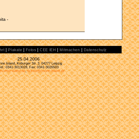
ita -
|
|
|
|
|
hrt
Plakate
Fotos
CEE IEH
Mitmachen
Datenschutz
25.04.2006
ne Island, Koburger Str. 3, 04277 Leipzig
Tel.: 0341-3013028, Fax: 0341-3026503
@conne-island.de
,
tickets@conne-island.de