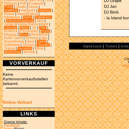
DJ Grape
Experimental
|
Feat.Fem
|
Film
|
Filmquiz
|
Folk
|
Footwork
|
DJ Jan
Funk
|
Ghetto
|
Grime
|
Halftime
|
Hardcore
|
HipHop
|
DJ Börb
House
|
Import/Export
|
- la Island bon
Inbetween
|
Indie
|
Indietronic
|
Infoveranstaltung
|
Jazz
|
Jungle
|
Kleine Bühne
|
Klub
|
Lesung
|
Metal
|
Oi!
|
Pop
|
Postrock
|
Psychobilly
|
Punk
|
Reggae
|
Rock
|
RocknRoll
|
Roter Salon
|
Seminar
|
Ska
|
Snowshower
|
Soul
|
Sport
|
Subbotnik
|
Techno
|
Theater
|
|
|
Impressum
Tickets
Anfa
Trance
|
Veranda
|
Wave
|
Workshop
|
tanzbar
|
Con
VORVERKAUF
info
Keine
Kartenvorverkaufsstellen
bekannt.
Online-Verkauf
LINKS
Eigene Inhalte:
Facebook
Fotos
(Flickr)