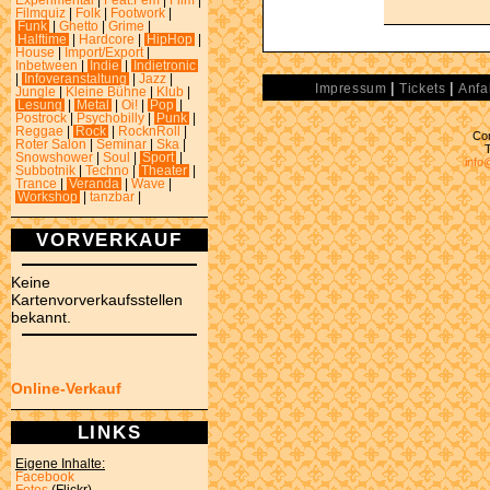
Experimental
|
Feat.Fem
|
Film
|
Filmquiz
|
Folk
|
Footwork
|
Funk
|
Ghetto
|
Grime
|
Halftime
|
Hardcore
|
HipHop
|
House
|
Import/Export
|
Inbetween
|
Indie
|
Indietronic
|
Infoveranstaltung
|
Jazz
|
|
|
Impressum
Tickets
Anfa
Jungle
|
Kleine Bühne
|
Klub
|
Lesung
|
Metal
|
Oi!
|
Pop
|
Postrock
|
Psychobilly
|
Punk
|
Reggae
|
Rock
|
RocknRoll
|
Con
Roter Salon
|
Seminar
|
Ska
|
Snowshower
|
Soul
|
Sport
|
info
Subbotnik
|
Techno
|
Theater
|
Trance
|
Veranda
|
Wave
|
Workshop
|
tanzbar
|
VORVERKAUF
Keine
Kartenvorverkaufsstellen
bekannt.
Online-Verkauf
LINKS
Eigene Inhalte:
Facebook
Fotos
(Flickr)