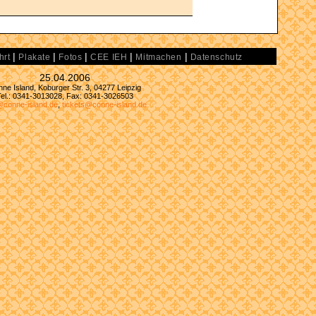
|
|
|
|
|
hrt
Plakate
Fotos
CEE IEH
Mitmachen
Datenschutz
25.04.2006
ne Island, Koburger Str. 3, 04277 Leipzig
Tel.: 0341-3013028, Fax: 0341-3026503
@conne-island.de
,
tickets@conne-island.de