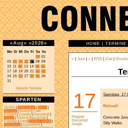
«
Aug
»
«
2026
»
HOME
|
TERMINE
Mo Di Mi Do Fr Sa So 
01
 02 

«
|
Juni
|
»
|
RSS
|
iCal
|
Druckv
03 
04
05
06
07
 08 09 

10 11 
12
 13 14 
15
16
Te
17 18 19 20 21 
22
23
24 25 
26
 27 
28
29
 30 

31 
Aktuelle Termine
17
Samstag, 17.
SPARTEN
Reload!
25YRS
|
Alternative
|
Bass
|
Benefiz
|
Brunch
|
Café-
Konzert
|
Country
|
Dancehall
|
Reggae
Concrete Jun
Disco
|
Drum & Bass
|
Dub
|
Dancehall
Dubstep
|
Edit
|
Electric island
|
Silly Walks
Jungle
Electronic
|
Eurodance
|