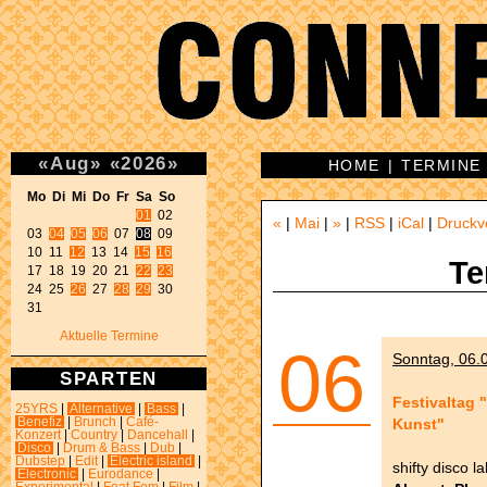
«
Aug
»
«
2026
»
HOME
|
TERMINE
Mo Di Mi Do Fr Sa So 
01
 02 

«
|
Mai
|
»
|
RSS
|
iCal
|
Druckv
03 
04
05
06
 07 
08
 09 

10 11 
12
 13 14 
15
16
Te
17 18 19 20 21 
22
23
24 25 
26
 27 
28
29
 30 

31 
Aktuelle Termine
06
Sonntag, 06.0
SPARTEN
Festivaltag 
25YRS
|
Alternative
|
Bass
|
Kunst"
Benefiz
|
Brunch
|
Café-
Konzert
|
Country
|
Dancehall
|
Disco
|
Drum & Bass
|
Dub
|
Dubstep
|
Edit
|
Electric island
|
shifty disco l
Electronic
|
Eurodance
|