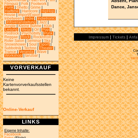
Absent, Plan
Experimental
|
Feat.Fem
|
Film
|
Filmquiz
|
Folk
|
Footwork
|
Dance, Jans
Funk
|
Ghetto
|
Grime
|
Halftime
|
Hardcore
|
HipHop
|
House
|
Import/Export
|
Inbetween
|
Indie
|
Indietronic
|
Infoveranstaltung
|
Jazz
|
Jungle
|
Kleine Bühne
|
Klub
|
Lesung
|
Metal
|
Oi!
|
Pop
|
Postrock
|
Psychobilly
|
Punk
|
|
|
Reggae
|
Rock
|
RocknRoll
|
Impressum
Tickets
Anfa
Roter Salon
|
Seminar
|
Ska
|
Snowshower
|
Soul
|
Sport
|
Subbotnik
|
Techno
|
Theater
|
Con
Trance
|
Veranda
|
Wave
|
Workshop
|
tanzbar
|
info
VORVERKAUF
Keine
Kartenvorverkaufsstellen
bekannt.
Online-Verkauf
LINKS
Eigene Inhalte:
Facebook
Fotos
(Flickr)