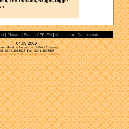
et 9, The Truffauts, Nxught, Digger
en
|
|
|
|
|
hrt
Plakate
Fotos
CEE IEH
Mitmachen
Datenschutz
04.09.2009
ne Island, Koburger Str. 3, 04277 Leipzig
Tel.: 0341-3013028, Fax: 0341-3026503
@conne-island.de
,
tickets@conne-island.de