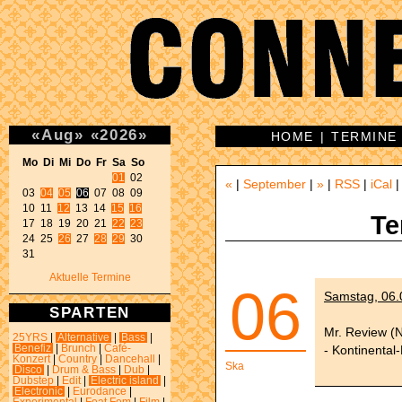
«
Aug
»
«
2026
»
HOME
|
TERMINE
Mo Di Mi Do Fr Sa So 
01
 02 

«
|
September
|
»
|
RSS
|
iCal
03 
04
05
06
 07 08 09 

10 11 
12
 13 14 
15
16
Te
17 18 19 20 21 
22
23
24 25 
26
 27 
28
29
 30 

31 
Aktuelle Termine
06
Samstag, 06.0
SPARTEN
Mr. Review (
25YRS
|
Alternative
|
Bass
|
- Kontinenta
Benefiz
|
Brunch
|
Café-
Konzert
|
Country
|
Dancehall
|
Ska
Disco
|
Drum & Bass
|
Dub
|
Dubstep
|
Edit
|
Electric island
|
Electronic
|
Eurodance
|