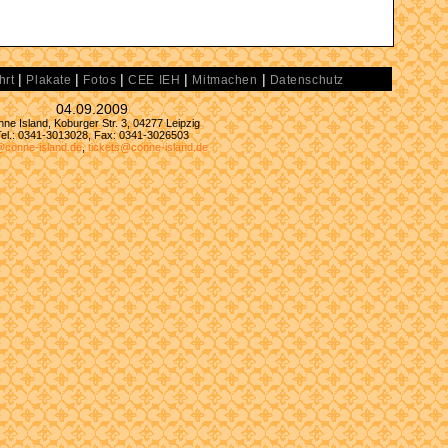
|
|
|
|
|
hrt
Plakate
Fotos
CEE IEH
Mitmachen
Datenschutz
04.09.2009
ne Island, Koburger Str. 3, 04277 Leipzig
Tel.: 0341-3013028, Fax: 0341-3026503
@conne-island.de
,
tickets@conne-island.de