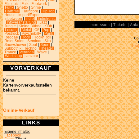
Experimental
|
Feat.Fem
|
Film
|
Filmquiz
|
Folk
|
Footwork
|
Funk
|
Ghetto
|
Grime
|
Halftime
|
Hardcore
|
HipHop
|
House
|
Import/Export
|
Inbetween
|
Indie
|
Indietronic
|
Infoveranstaltung
|
Jazz
|
|
|
Impressum
Tickets
Anfa
Jungle
|
Kleine Bühne
|
Klub
|
Lesung
|
Metal
|
Oi!
|
Pop
|
Postrock
|
Psychobilly
|
Punk
|
Reggae
|
Rock
|
RocknRoll
|
Con
Roter Salon
|
Seminar
|
Ska
|
Snowshower
|
Soul
|
Sport
|
info
Subbotnik
|
Techno
|
Theater
|
Trance
|
Veranda
|
Wave
|
Workshop
|
tanzbar
|
VORVERKAUF
Keine
Kartenvorverkaufsstellen
bekannt.
Online-Verkauf
LINKS
Eigene Inhalte:
Facebook
Fotos
(Flickr)