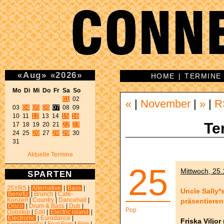
«
Aug
»
«
2026
»
HOME
|
TERMINE
Mo Di Mi Do Fr Sa So 
01
 02 

«
|
November
|
»
|
R
03 
04
05
06
07
 08 09 

10 11 
12
 13 14 
15
16
Te
17 18 19 20 21 
22
23
24 25 
26
 27 
28
29
 30 

31 
Aktuelle Termine
25
Mittwoch, 25.
SPARTEN
25YRS
|
Alternative
|
Bass
|
Uncle Sally*
Benefiz
|
Brunch
|
Café-
präsentieren
Konzert
|
Country
|
Dancehall
|
Disco
|
Drum & Bass
|
Dub
|
Pop
Dubstep
|
Edit
|
Electric island
|
Electronic
|
Eurodance
|
Friska Viljor