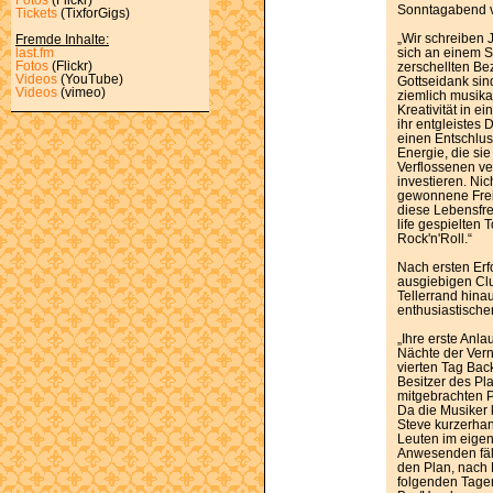
Sonntagabend v
Tickets
(TixforGigs)
„Wir schreiben 
Fremde Inhalte:
sich an einem S
last.fm
Fotos
(Flickr)
zerschellten Bez
Videos
(YouTube)
Gottseidank si
Videos
(vimeo)
ziemlich musika
Kreativität in 
ihr entgleistes 
einen Entschlus
Energie, die si
Verflossenen ve
investieren. Nic
gewonnene Freih
diese Lebensfre
life gespielten 
Rock'n'Roll.“
Nach ersten Er
ausgiebigen Cl
Tellerrand hina
enthusiastisch
„Ihre erste Anla
Nächte der Vern
vierten Tag Bac
Besitzer des Pl
mitgebrachten P
Da die Musiker 
Steve kurzerhan
Leuten im eige
Anwesenden fäll
den Plan, nach 
folgenden Tagen 