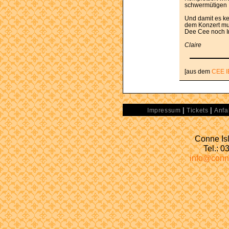
schwermütigen 
Und damit es ke
dem Konzert mu
Dee Cee noch In
Claire
[aus dem
CEE I
|
|
Impressum
Tickets
Anfa
Conne Isl
Tel.: 
info@conn