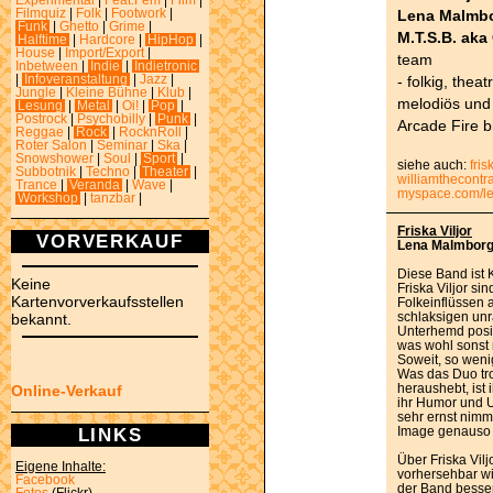
Experimental
|
Feat.Fem
|
Film
|
Lena Malmbo
Filmquiz
|
Folk
|
Footwork
|
Funk
|
Ghetto
|
Grime
|
M.T.S.B. aka
Halftime
|
Hardcore
|
HipHop
|
House
|
Import/Export
|
team
Inbetween
|
Indie
|
Indietronic
- folkig, thea
|
Infoveranstaltung
|
Jazz
|
Jungle
|
Kleine Bühne
|
Klub
|
melodiös und 
Lesung
|
Metal
|
Oi!
|
Pop
|
Postrock
|
Psychobilly
|
Punk
|
Arcade Fire b
Reggae
|
Rock
|
RocknRoll
|
Roter Salon
|
Seminar
|
Ska
|
Snowshower
|
Soul
|
Sport
|
siehe auch:
fris
Subbotnik
|
Techno
|
Theater
|
williamthecontr
Trance
|
Veranda
|
Wave
|
myspace.com/l
Workshop
|
tanzbar
|
Friska Viljor
VORVERKAUF
Lena Malmborg 
Diese Band ist 
Keine
Friska Viljor sin
Kartenvorverkaufsstellen
Folkeinflüssen 
schlaksigen unr
bekannt.
Unterhemd posie
was wohl sonst 
Soweit, so weni
Was das Duo tr
heraushebt, ist 
Online-Verkauf
ihr Humor und U
sehr ernst nimm
LINKS
Image genauso 
Über Friska Vilj
Eigene Inhalte:
vorhersehbar w
Facebook
der Band besser
Fotos
(Flickr)