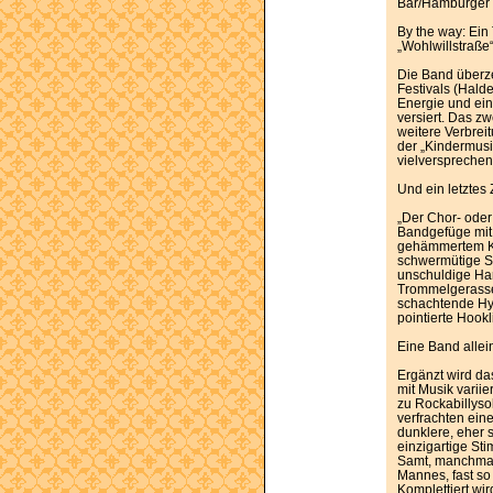
Bar/Hamburger 
By the way: Ein
„Wohlwillstraße“.
Die Band überze
Festivals (Hald
Energie und ei
versiert. Das zw
weitere Verbreit
der „Kindermusi
vielversprechen
Und ein letztes 
„Der Chor- ode
Bandgefüge mit 
gehämmertem Kla
schwermütige S
unschuldige Ha
Trommelgerasse
schachtende Hy
pointierte Hook
Eine Band alle
Ergänzt wird d
mit Musik vari
zu Rockabillyso
verfrachten eine
dunklere, eher 
einzigartige S
Samt, manchmal
Mannes, fast so
Komplettiert wi