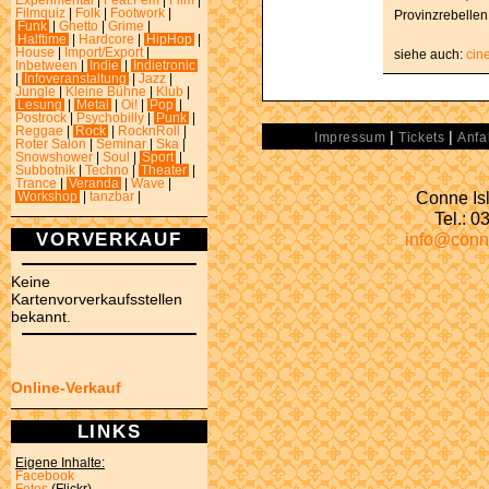
Experimental
|
Feat.Fem
|
Film
|
Filmquiz
|
Folk
|
Footwork
|
Provinzrebelle
Funk
|
Ghetto
|
Grime
|
Halftime
|
Hardcore
|
HipHop
|
House
|
Import/Export
|
siehe auch:
cin
Inbetween
|
Indie
|
Indietronic
|
Infoveranstaltung
|
Jazz
|
Jungle
|
Kleine Bühne
|
Klub
|
Lesung
|
Metal
|
Oi!
|
Pop
|
Postrock
|
Psychobilly
|
Punk
|
Reggae
|
Rock
|
RocknRoll
|
|
|
Impressum
Tickets
Anfa
Roter Salon
|
Seminar
|
Ska
|
Snowshower
|
Soul
|
Sport
|
Subbotnik
|
Techno
|
Theater
|
Trance
|
Veranda
|
Wave
|
Conne Isl
Workshop
|
tanzbar
|
Tel.: 
VORVERKAUF
info@conn
Keine
Kartenvorverkaufsstellen
bekannt.
Online-Verkauf
LINKS
Eigene Inhalte:
Facebook
Fotos
(Flickr)