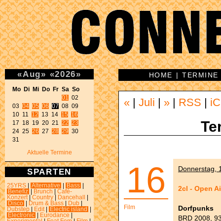
«
Aug
»
«
2026
»
HOME
|
TERMINE
Mo Di Mi Do Fr Sa So 
01
 02 

«
|
Juli
|
»
|
RSS
|
iC
03 
04
05
06
07
 08 09 

10 11 
12
 13 14 
15
16
Te
17 18 19 20 21 
22
23
24 25 
26
 27 
28
29
 30 

31 
Aktuelle Termine
16
Donnerstag, 1
SPARTEN
25YRS
|
Alternative
|
Bass
|
2cl - Open A
Benefiz
|
Brunch
|
Café-
Konzert
|
Country
|
Dancehall
|
Disco
|
Drum & Bass
|
Dub
|
Film
Dorfpunks
Dubstep
|
Edit
|
Electric island
|
Electronic
|
Eurodance
|
BRD 2008, 93