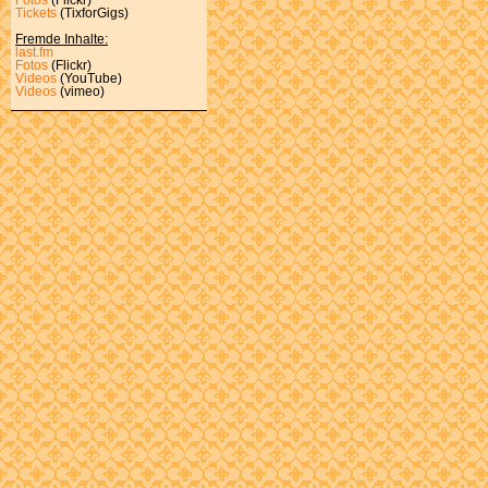
Tickets
(TixforGigs)
Fremde Inhalte:
last.fm
Fotos
(Flickr)
Videos
(YouTube)
Videos
(vimeo)