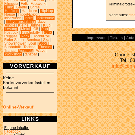
Experimental
|
Feat.Fem
|
Film
|
Filmquiz
|
Folk
|
Footwork
|
Kriminalgrotesk
Funk
|
Ghetto
|
Grime
|
Halftime
|
Hardcore
|
HipHop
|
House
|
Import/Export
|
siehe auch:
cin
Inbetween
|
Indie
|
Indietronic
|
Infoveranstaltung
|
Jazz
|
Jungle
|
Kleine Bühne
|
Klub
|
Lesung
|
Metal
|
Oi!
|
Pop
|
Postrock
|
Psychobilly
|
Punk
|
Reggae
|
Rock
|
RocknRoll
|
|
|
Impressum
Tickets
Anfa
Roter Salon
|
Seminar
|
Ska
|
Snowshower
|
Soul
|
Sport
|
Subbotnik
|
Techno
|
Theater
|
Trance
|
Veranda
|
Wave
|
Conne Isl
Workshop
|
tanzbar
|
Tel.: 
VORVERKAUF
info@conn
Keine
Kartenvorverkaufsstellen
bekannt.
Online-Verkauf
LINKS
Eigene Inhalte:
Facebook
Fotos
(Flickr)