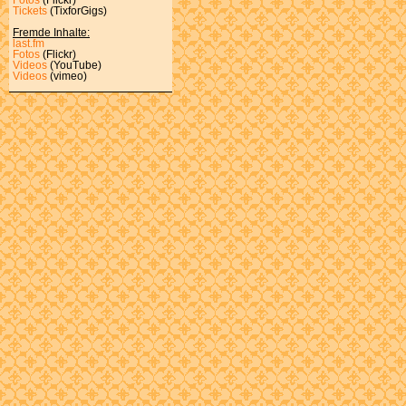
Tickets
(TixforGigs)
Fremde Inhalte:
last.fm
Fotos
(Flickr)
Videos
(YouTube)
Videos
(vimeo)