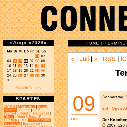
«
Aug
»
«
2026
»
HOME
|
TERMINE
Mo Di Mi Do Fr Sa So 
01
 02 

«
|
Juli
|
»
|
RSS
|
iC
03 
04
05
06
 07 08 09 

10 11 
12
 13 14 
15
16
Te
17 18 19 20 21 
22
23
24 25 
26
 27 
28
29
 30 

31 
Aktuelle Termine
09
Donnerstag, 0
SPARTEN
25YRS
|
Alternative
|
Bass
|
2cl - Open A
Benefiz
|
Brunch
|
Café-
Konzert
|
Country
|
Dancehall
|
Disco
|
Drum & Bass
|
Dub
|
Film
Der Knoche
Dubstep
|
Edit
|
Electric island
|
Electronic
|
Eurodance
|
Ö 2009, 120 