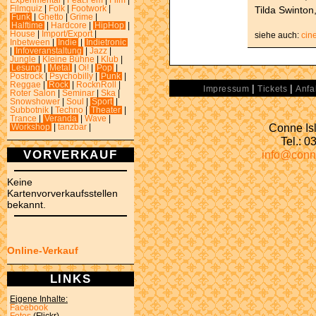
Experimental
|
Feat.Fem
|
Film
|
Tilda Swinton
Filmquiz
|
Folk
|
Footwork
|
Funk
|
Ghetto
|
Grime
|
Halftime
|
Hardcore
|
HipHop
|
House
|
Import/Export
|
siehe auch:
cin
Inbetween
|
Indie
|
Indietronic
|
Infoveranstaltung
|
Jazz
|
Jungle
|
Kleine Bühne
|
Klub
|
Lesung
|
Metal
|
Oi!
|
Pop
|
Postrock
|
Psychobilly
|
Punk
|
Reggae
|
Rock
|
RocknRoll
|
|
|
Impressum
Tickets
Anfa
Roter Salon
|
Seminar
|
Ska
|
Snowshower
|
Soul
|
Sport
|
Subbotnik
|
Techno
|
Theater
|
Trance
|
Veranda
|
Wave
|
Conne Isl
Workshop
|
tanzbar
|
Tel.: 
VORVERKAUF
info@conn
Keine
Kartenvorverkaufsstellen
bekannt.
Online-Verkauf
LINKS
Eigene Inhalte:
Facebook
Fotos
(Flickr)