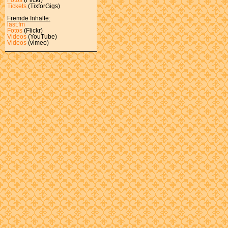
Tickets
(TixforGigs)
Fremde Inhalte:
last.fm
Fotos
(Flickr)
Videos
(YouTube)
Videos
(vimeo)