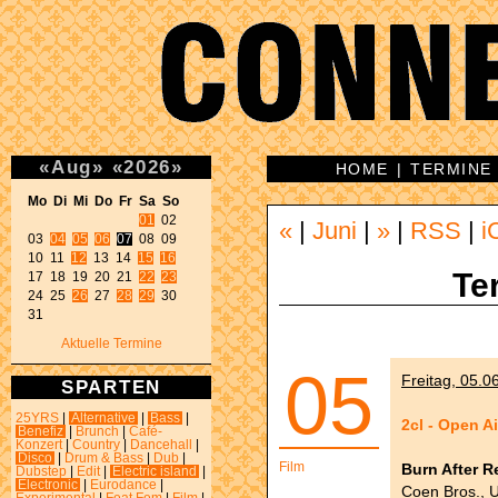
«
Aug
»
«
2026
»
HOME
|
TERMINE
Mo Di Mi Do Fr Sa So 
01
 02 

«
|
Juni
|
»
|
RSS
|
i
03 
04
05
06
07
 08 09 

10 11 
12
 13 14 
15
16
Te
17 18 19 20 21 
22
23
24 25 
26
 27 
28
29
 30 

31 
Aktuelle Termine
05
Freitag, 05.0
SPARTEN
25YRS
|
Alternative
|
Bass
|
2cl - Open A
Benefiz
|
Brunch
|
Café-
Konzert
|
Country
|
Dancehall
|
Disco
|
Drum & Bass
|
Dub
|
Film
Burn After R
Dubstep
|
Edit
|
Electric island
|
Electronic
|
Eurodance
|
Coen Bros., U