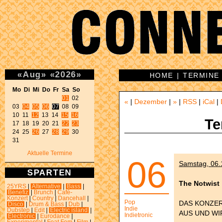
«
Aug
»
«
2026
»
HOME
|
TERMINE
Mo Di Mi Do Fr Sa So 
01
 02 

«
|
Dezember
|
»
|
RSS
|
iCal
|
03 
04
05
06
07
 08 09 

10 11 
12
 13 14 
15
16
Te
17 18 19 20 21 
22
23
24 25 
26
 27 
28
29
 30 

31 
Aktuelle Termine
06
Samstag, 06.1
SPARTEN
The Notwist
25YRS
|
Alternative
|
Bass
|
Benefiz
|
Brunch
|
Café-
Konzert
|
Country
|
Dancehall
|
Pop
DAS KONZER
Disco
|
Drum & Bass
|
Dub
|
Indie
Dubstep
|
Edit
|
Electric island
|
AUS UND WI
Indietronic
Electronic
|
Eurodance
|