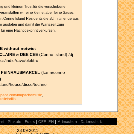
g und kleinen Trost für die verschobene
ranstalten wir eine kleine, aber feine Sause.
mit Conne Island Residents die Schnittmenge aus
o ausloten und damit die Wartezeit zum
für eine Nacht gekonnt verkürzen.
 without notwist
:
CLAIRE
&
DEE CEE
(Conne Island) /dj
ics/indie/rave/elektro
& FEINRAUSMARCEL
(kann/conne
j
 island/house/disco/techno
pace.com/mapachemusic
,
icthrills
|
|
|
|
|
hrt
Plakate
Fotos
CEE IEH
Mitmachen
Datenschutz
23.09.2011