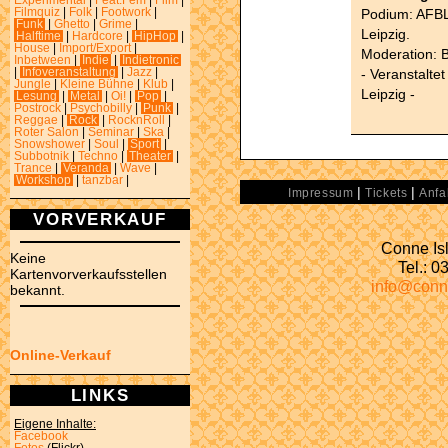
Experimental
|
Feat.Fem
|
Film
|
Podium: AFBL,
Filmquiz
|
Folk
|
Footwork
|
Funk
|
Ghetto
|
Grime
|
Leipzig.
Halftime
|
Hardcore
|
HipHop
|
House
|
Import/Export
|
Moderation: 
Inbetween
|
Indie
|
Indietronic
- Veranstalte
|
Infoveranstaltung
|
Jazz
|
Jungle
|
Kleine Bühne
|
Klub
|
Leipzig -
Lesung
|
Metal
|
Oi!
|
Pop
|
Postrock
|
Psychobilly
|
Punk
|
Reggae
|
Rock
|
RocknRoll
|
Roter Salon
|
Seminar
|
Ska
|
Snowshower
|
Soul
|
Sport
|
Subbotnik
|
Techno
|
Theater
|
Trance
|
Veranda
|
Wave
|
Workshop
|
tanzbar
|
|
|
Impressum
Tickets
Anfa
VORVERKAUF
Conne Isl
Keine
Tel.: 
Kartenvorverkaufsstellen
info@conn
bekannt.
Online-Verkauf
LINKS
Eigene Inhalte:
Facebook
Fotos
(Flickr)