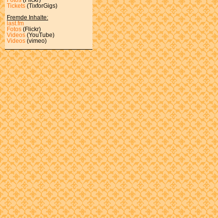
Tickets
(TixforGigs)
Fremde Inhalte:
last.fm
Fotos
(Flickr)
Videos
(YouTube)
Videos
(vimeo)