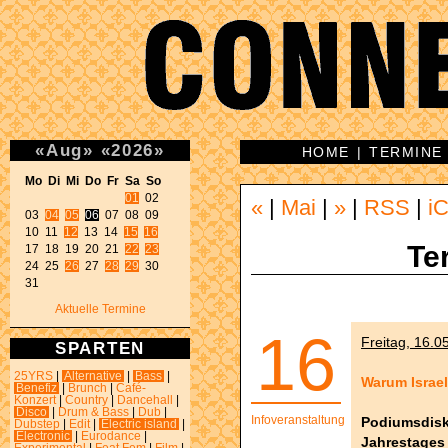
«
Aug
»
«
2026
»
HOME
|
TERMINE
Mo Di Mi Do Fr Sa So 
01
 02 

«
|
Mai
|
»
|
RSS
|
iC
03 
04
05
06
 07 08 09 

10 11 
12
 13 14 
15
16
Te
17 18 19 20 21 
22
23
24 25 
26
 27 
28
29
 30 

31 
Aktuelle Termine
16
Freitag, 16.0
SPARTEN
25YRS
|
Alternative
|
Bass
|
Warum Israel
Benefiz
|
Brunch
|
Café-
Konzert
|
Country
|
Dancehall
|
Disco
|
Drum & Bass
|
Dub
|
Infoveranstaltung
Podiumsdisk
Dubstep
|
Edit
|
Electric island
|
Electronic
|
Eurodance
|
Jahrestages 