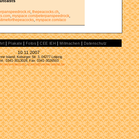
utcasts
erpanspeedrock.nl
,
thepeacocks.ch
,
ts.com
,
myspace.com/peterpanspeedrock
,
stimeforthepeacocks
,
myspace.com/aco
|
|
|
|
|
hrt
Plakate
Fotos
CEE IEH
Mitmachen
Datenschutz
10.11.2007
ne Island, Koburger Str. 3, 04277 Leipzig
Tel.: 0341-3013028, Fax: 0341-3026503
@conne-island.de
,
tickets@conne-island.de