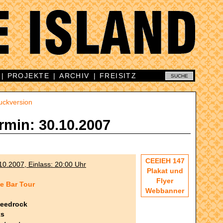
|
PROJEKTE
|
ARCHIV
|
FREISITZ
uckversion
rmin: 30.10.2007
CEEIEH 147
10.2007, Einlass: 20:00 Uhr
Plakat und
Flyer
e Bar Tour
Webbanner
peedrock
ks