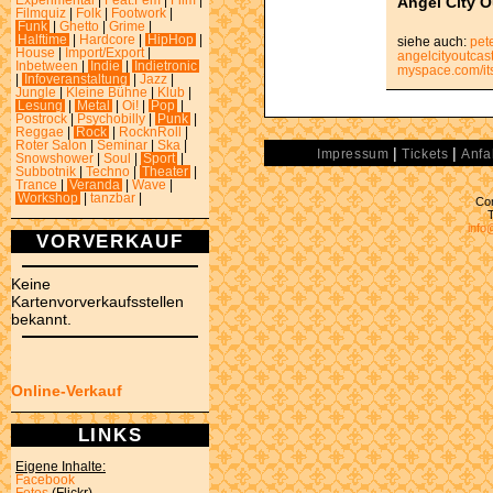
Angel City O
Experimental
|
Feat.Fem
|
Film
|
Filmquiz
|
Folk
|
Footwork
|
Funk
|
Ghetto
|
Grime
|
Halftime
|
Hardcore
|
HipHop
|
siehe auch:
pet
House
|
Import/Export
|
angelcityoutcas
Inbetween
|
Indie
|
Indietronic
myspace.com/it
|
Infoveranstaltung
|
Jazz
|
Jungle
|
Kleine Bühne
|
Klub
|
Lesung
|
Metal
|
Oi!
|
Pop
|
Postrock
|
Psychobilly
|
Punk
|
Reggae
|
Rock
|
RocknRoll
|
Roter Salon
|
Seminar
|
Ska
|
|
|
Impressum
Tickets
Anfa
Snowshower
|
Soul
|
Sport
|
Subbotnik
|
Techno
|
Theater
|
Trance
|
Veranda
|
Wave
|
Workshop
|
tanzbar
|
Con
info
VORVERKAUF
Keine
Kartenvorverkaufsstellen
bekannt.
Online-Verkauf
LINKS
Eigene Inhalte:
Facebook
Fotos
(Flickr)