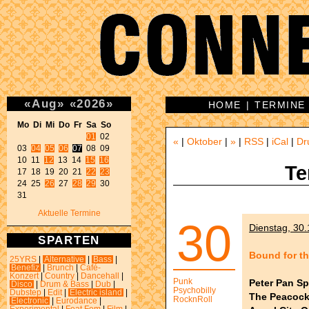
«
Aug
»
«
2026
»
HOME
|
TERMINE
Mo Di Mi Do Fr Sa So 
01
 02 

«
|
Oktober
|
»
|
RSS
|
iCal
|
Dr
03 
04
05
06
07
 08 09 

10 11 
12
 13 14 
15
16
Te
17 18 19 20 21 
22
23
24 25 
26
 27 
28
29
 30 

31 
Aktuelle Termine
30
Dienstag, 30.
SPARTEN
Bound for th
25YRS
|
Alternative
|
Bass
|
Benefiz
|
Brunch
|
Café-
Konzert
|
Country
|
Dancehall
|
Punk
Peter Pan S
Disco
|
Drum & Bass
|
Dub
|
Psychobilly
Dubstep
|
Edit
|
Electric island
|
The Peacoc
RocknRoll
Electronic
|
Eurodance
|