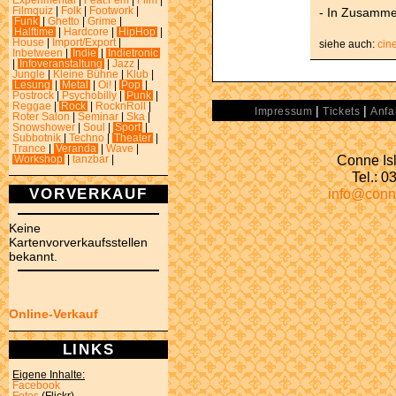
Experimental
|
Feat.Fem
|
Film
|
- In Zusamme
Filmquiz
|
Folk
|
Footwork
|
Funk
|
Ghetto
|
Grime
|
Halftime
|
Hardcore
|
HipHop
|
House
|
Import/Export
|
siehe auch:
cin
Inbetween
|
Indie
|
Indietronic
|
Infoveranstaltung
|
Jazz
|
Jungle
|
Kleine Bühne
|
Klub
|
Lesung
|
Metal
|
Oi!
|
Pop
|
Postrock
|
Psychobilly
|
Punk
|
Reggae
|
Rock
|
RocknRoll
|
|
|
Impressum
Tickets
Anfa
Roter Salon
|
Seminar
|
Ska
|
Snowshower
|
Soul
|
Sport
|
Subbotnik
|
Techno
|
Theater
|
Trance
|
Veranda
|
Wave
|
Conne Isl
Workshop
|
tanzbar
|
Tel.: 
VORVERKAUF
info@conn
Keine
Kartenvorverkaufsstellen
bekannt.
Online-Verkauf
LINKS
Eigene Inhalte:
Facebook
Fotos
(Flickr)