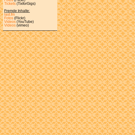
Tickets
(TixforGigs)
Fremde Inhalte:
last.fm
Fotos
(Flickr)
Videos
(YouTube)
Videos
(vimeo)