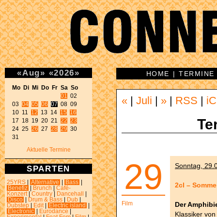
«
Aug
»
«
2026
»
HOME
|
TERMINE
Mo Di Mi Do Fr Sa So 
01
 02 

«
|
Juli
|
»
|
RSS
|
iC
03 
04
05
06
07
 08 09 

10 11 
12
 13 14 
15
16
Te
17 18 19 20 21 
22
23
24 25 
26
 27 
28
29
 30 

31 
Aktuelle Termine
29
Sonntag, 29.0
SPARTEN
25YRS
|
Alternative
|
Bass
|
2cl – Sommer
Benefiz
|
Brunch
|
Café-
Konzert
|
Country
|
Dancehall
|
Disco
|
Drum & Bass
|
Dub
|
Film
Der Amphib
Dubstep
|
Edit
|
Electric island
|
Electronic
|
Eurodance
|
Klassiker von