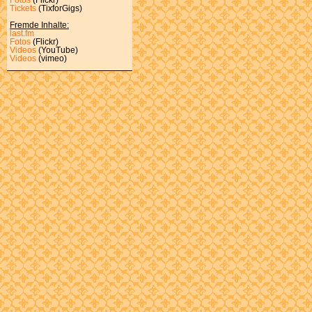
Tickets
(TixforGigs)
Fremde Inhalte:
last.fm
Fotos
(Flickr)
Videos
(YouTube)
Videos
(vimeo)