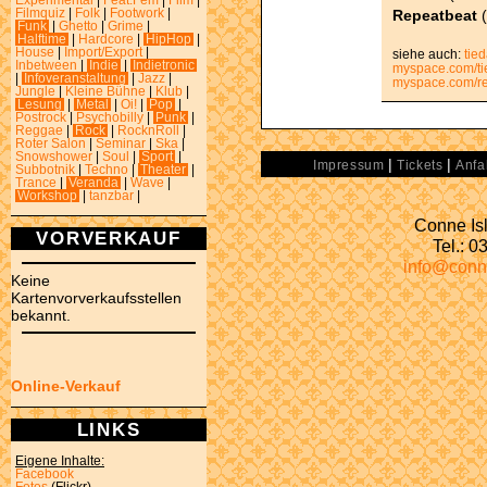
Experimental
|
Feat.Fem
|
Film
|
Repeatbeat
(
Filmquiz
|
Folk
|
Footwork
|
Funk
|
Ghetto
|
Grime
|
Halftime
|
Hardcore
|
HipHop
|
House
|
Import/Export
|
siehe auch:
tie
Inbetween
|
Indie
|
Indietronic
myspace.com/tie
|
Infoveranstaltung
|
Jazz
|
myspace.com/r
Jungle
|
Kleine Bühne
|
Klub
|
Lesung
|
Metal
|
Oi!
|
Pop
|
Postrock
|
Psychobilly
|
Punk
|
Reggae
|
Rock
|
RocknRoll
|
Roter Salon
|
Seminar
|
Ska
|
Snowshower
|
Soul
|
Sport
|
|
|
Impressum
Tickets
Anfa
Subbotnik
|
Techno
|
Theater
|
Trance
|
Veranda
|
Wave
|
Workshop
|
tanzbar
|
Conne Isl
VORVERKAUF
Tel.: 
info@conn
Keine
Kartenvorverkaufsstellen
bekannt.
Online-Verkauf
LINKS
Eigene Inhalte:
Facebook
Fotos
(Flickr)