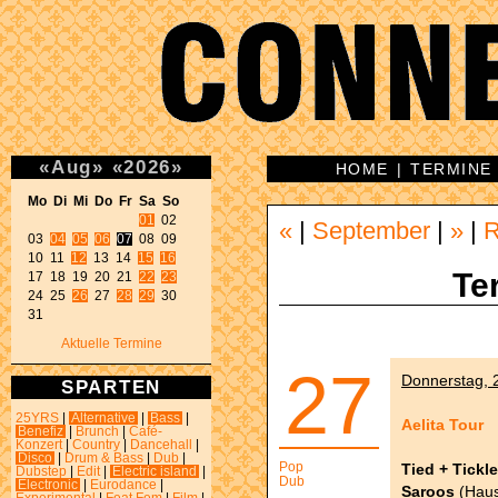
«
Aug
»
«
2026
»
HOME
|
TERMINE
Mo Di Mi Do Fr Sa So 
01
 02 

«
|
September
|
»
|
03 
04
05
06
07
 08 09 

10 11 
12
 13 14 
15
16
Te
17 18 19 20 21 
22
23
24 25 
26
 27 
28
29
 30 

31 
Aktuelle Termine
27
Donnerstag, 2
SPARTEN
25YRS
|
Alternative
|
Bass
|
Aelita Tour
Benefiz
|
Brunch
|
Café-
Konzert
|
Country
|
Dancehall
|
Disco
|
Drum & Bass
|
Dub
|
Pop
Tied + Tickle
Dubstep
|
Edit
|
Electric island
|
Dub
Electronic
|
Eurodance
|
Saroos
(Haus