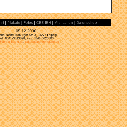
|
|
|
|
|
hrt
Plakate
Fotos
CEE IEH
Mitmachen
Datenschutz
05.12.2006
ne Island, Koburger Str. 3, 04277 Leipzig
Tel.: 0341-3013028, Fax: 0341-3026503
@conne-island.de
,
tickets@conne-island.de