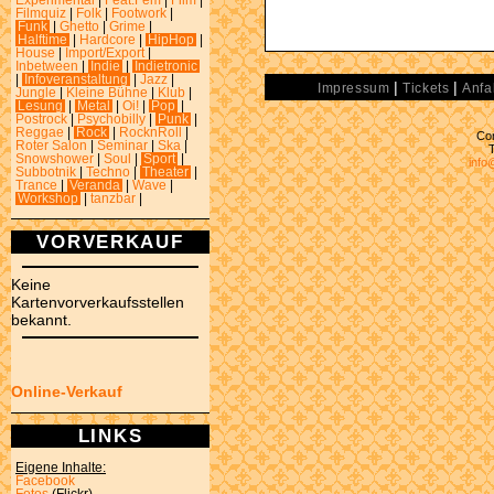
Experimental
|
Feat.Fem
|
Film
|
Filmquiz
|
Folk
|
Footwork
|
Funk
|
Ghetto
|
Grime
|
Halftime
|
Hardcore
|
HipHop
|
House
|
Import/Export
|
Inbetween
|
Indie
|
Indietronic
|
Infoveranstaltung
|
Jazz
|
|
|
Impressum
Tickets
Anfa
Jungle
|
Kleine Bühne
|
Klub
|
Lesung
|
Metal
|
Oi!
|
Pop
|
Postrock
|
Psychobilly
|
Punk
|
Reggae
|
Rock
|
RocknRoll
|
Con
Roter Salon
|
Seminar
|
Ska
|
Snowshower
|
Soul
|
Sport
|
info
Subbotnik
|
Techno
|
Theater
|
Trance
|
Veranda
|
Wave
|
Workshop
|
tanzbar
|
VORVERKAUF
Keine
Kartenvorverkaufsstellen
bekannt.
Online-Verkauf
LINKS
Eigene Inhalte:
Facebook
Fotos
(Flickr)