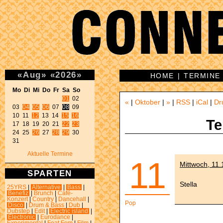
«
Aug
»
«
2026
»
HOME
|
TERMINE
Mo Di Mi Do Fr Sa So 
01
 02 

«
|
Oktober
|
»
|
RSS
|
iCal
|
Dr
03 
04
05
06
 07 
08
 09 

10 11 
12
 13 14 
15
16
Te
17 18 19 20 21 
22
23
24 25 
26
 27 
28
29
 30 

31 
Aktuelle Termine
11
Mittwoch, 11
SPARTEN
Stella
25YRS
|
Alternative
|
Bass
|
Benefiz
|
Brunch
|
Café-
Konzert
|
Country
|
Dancehall
|
Pop
Disco
|
Drum & Bass
|
Dub
|
Dubstep
|
Edit
|
Electric island
|
Electronic
|
Eurodance
|