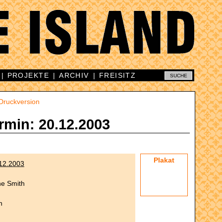
|
PROJEKTE
|
ARCHIV
|
FREISITZ
Druckversion
rmin: 20.12.2003
Plakat
12.2003
ne Smith
h