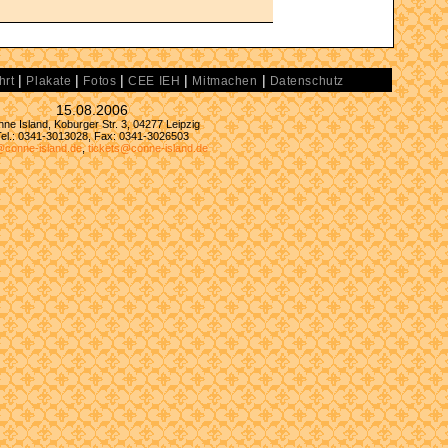
|
|
|
|
|
hrt
Plakate
Fotos
CEE IEH
Mitmachen
Datenschutz
15.08.2006
ne Island, Koburger Str. 3, 04277 Leipzig
Tel.: 0341-3013028, Fax: 0341-3026503
@conne-island.de
,
tickets@conne-island.de