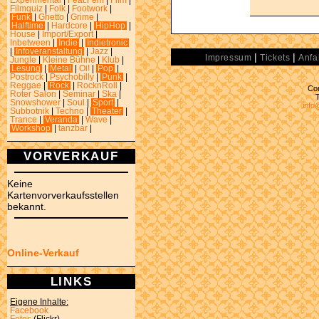
Experimental
|
Feat.Fem
|
Film
|
Filmquiz
|
Folk
|
Footwork
|
Funk
|
Ghetto
|
Grime
|
Halftime
|
Hardcore
|
HipHop
|
House
|
Import/Export
|
Inbetween
|
Indie
|
Indietronic
|
Infoveranstaltung
|
Jazz
|
|
|
Impressum
Tickets
Anfa
Jungle
|
Kleine Bühne
|
Klub
|
Lesung
|
Metal
|
Oi!
|
Pop
|
Postrock
|
Psychobilly
|
Punk
|
Reggae
|
Rock
|
RocknRoll
|
Con
Roter Salon
|
Seminar
|
Ska
|
Snowshower
|
Soul
|
Sport
|
info
Subbotnik
|
Techno
|
Theater
|
Trance
|
Veranda
|
Wave
|
Workshop
|
tanzbar
|
VORVERKAUF
Keine
Kartenvorverkaufsstellen
bekannt.
Online-Verkauf
LINKS
Eigene Inhalte:
Facebook
Fotos
(Flickr)