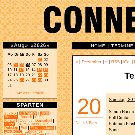
«
Aug
»
«
2026
»
HOME
|
TERMINE
Mo Di Mi Do Fr Sa So 
01
 02 

«
|
Dezember
|
»
|
RSS
|
iCal
|
03 
04
05
06
 07 08 09 

10 11 
12
 13 14 
15
16
Te
17 18 19 20 21 
22
23
24 25 
26
 27 
28
29
 30 

31 
Aktuelle Termine
20
Samstag, 20.
SPARTEN
Simon Bassli
25YRS
|
Alternative
|
Bass
|
Full Contact
Benefiz
|
Brunch
|
Café-
Konzert
|
Country
|
Dancehall
|
Drum & Bass
Fabman Flas
Disco
|
Drum & Bass
|
Dub
|
Dubstep
|
Edit
|
Electric island
|
Sane
Electronic
|
Eurodance
|