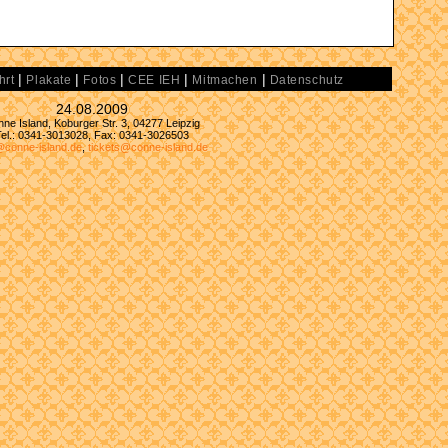
|
|
|
|
|
hrt
Plakate
Fotos
CEE IEH
Mitmachen
Datenschutz
24.08.2009
ne Island, Koburger Str. 3, 04277 Leipzig
Tel.: 0341-3013028, Fax: 0341-3026503
@conne-island.de
,
tickets@conne-island.de