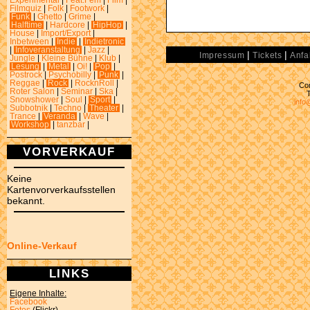
Experimental
|
Feat.Fem
|
Film
|
Filmquiz
|
Folk
|
Footwork
|
Funk
|
Ghetto
|
Grime
|
Halftime
|
Hardcore
|
HipHop
|
House
|
Import/Export
|
Inbetween
|
Indie
|
Indietronic
|
Infoveranstaltung
|
Jazz
|
|
|
Impressum
Tickets
Anfa
Jungle
|
Kleine Bühne
|
Klub
|
Lesung
|
Metal
|
Oi!
|
Pop
|
Postrock
|
Psychobilly
|
Punk
|
Reggae
|
Rock
|
RocknRoll
|
Con
Roter Salon
|
Seminar
|
Ska
|
Snowshower
|
Soul
|
Sport
|
info
Subbotnik
|
Techno
|
Theater
|
Trance
|
Veranda
|
Wave
|
Workshop
|
tanzbar
|
VORVERKAUF
Keine
Kartenvorverkaufsstellen
bekannt.
Online-Verkauf
LINKS
Eigene Inhalte:
Facebook
Fotos
(Flickr)