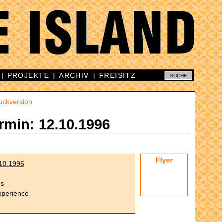
|
PROJEKTE
|
ARCHIV
|
FREISITZ
uckversion
rmin: 12.10.1996
Flyer
10.1996
es
perience