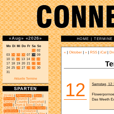
«
Aug
»
«
2026
»
HOME
|
TERMINE
Mo Di Mi Do Fr Sa So 
01
 02 

«
|
Oktober
|
»
|
RSS
|
iCal
|
Dr
03 
04
05
06
 07 
08
 09 

10 11 
12
 13 14 
15
16
Te
17 18 19 20 21 
22
23
24 25 
26
 27 
28
29
 30 

31 
Aktuelle Termine
12
Samstag, 12.
SPARTEN
Flowerporno
25YRS
|
Alternative
|
Bass
|
Das Weeth Ex
Benefiz
|
Brunch
|
Café-
Konzert
|
Country
|
Dancehall
|
Disco
|
Drum & Bass
|
Dub
|
Dubstep
|
Edit
|
Electric island
|
Electronic
|
Eurodance
|