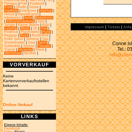
Experimental
|
Feat.Fem
|
Film
|
Filmquiz
|
Folk
|
Footwork
|
Funk
|
Ghetto
|
Grime
|
Halftime
|
Hardcore
|
HipHop
|
House
|
Import/Export
|
Inbetween
|
Indie
|
Indietronic
|
Infoveranstaltung
|
Jazz
|
Jungle
|
Kleine Bühne
|
Klub
|
|
|
Impressum
Tickets
Anfa
Lesung
|
Metal
|
Oi!
|
Pop
|
Postrock
|
Psychobilly
|
Punk
|
Reggae
|
Rock
|
RocknRoll
|
Roter Salon
|
Seminar
|
Ska
|
Conne Isl
Snowshower
|
Soul
|
Sport
|
Subbotnik
|
Techno
|
Theater
|
Tel.: 
Trance
|
Veranda
|
Wave
|
Workshop
|
tanzbar
|
info@conn
VORVERKAUF
Keine
Kartenvorverkaufsstellen
bekannt.
Online-Verkauf
LINKS
Eigene Inhalte:
Facebook
Fotos
(Flickr)