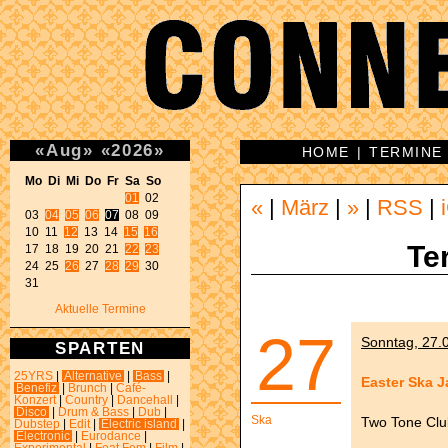
«
Aug
»
«
2026
»
HOME
|
TERMINE
Mo Di Mi Do Fr Sa So 
01
 02 

«
|
März
|
»
|
RSS
|
03 
04
05
06
07
 08 09 

10 11 
12
 13 14 
15
16
Te
17 18 19 20 21 
22
23
24 25 
26
 27 
28
29
 30 

31 
Aktuelle Termine
27
Sonntag, 27.
SPARTEN
25YRS
|
Alternative
|
Bass
|
Easter Ska 
Benefiz
|
Brunch
|
Café-
Konzert
|
Country
|
Dancehall
|
Disco
|
Drum & Bass
|
Dub
|
Ska
Two Tone Clu
Dubstep
|
Edit
|
Electric island
|
Electronic
|
Eurodance
|