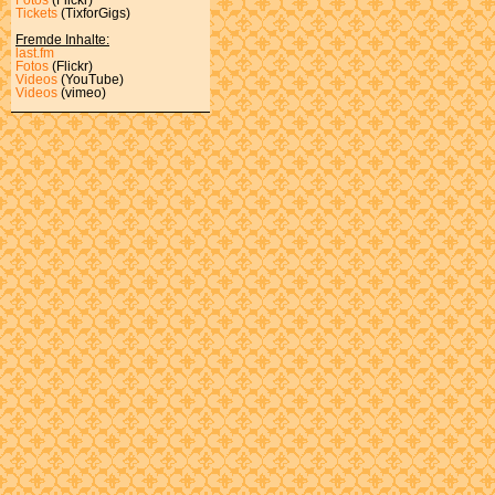
Tickets
(TixforGigs)
Fremde Inhalte:
last.fm
Fotos
(Flickr)
Videos
(YouTube)
Videos
(vimeo)