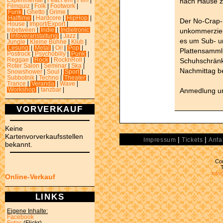
nach Hause 
Experimental
|
Feat.Fem
|
Film
|
Filmquiz
|
Folk
|
Footwork
|
Funk
|
Ghetto
|
Grime
|
Halftime
|
Hardcore
|
HipHop
|
Der No-Crap-F
House
|
Import/Export
|
unkommerziell
Inbetween
|
Indie
|
Indietronic
|
Infoveranstaltung
|
Jazz
|
es um Sub- u
Jungle
|
Kleine Bühne
|
Klub
|
Lesung
|
Metal
|
Oi!
|
Pop
|
Plattensamml
Postrock
|
Psychobilly
|
Punk
|
Schuhschränk
Reggae
|
Rock
|
RocknRoll
|
Roter Salon
|
Seminar
|
Ska
|
Nachmittag b
Snowshower
|
Soul
|
Sport
|
Subbotnik
|
Techno
|
Theater
|
Trance
|
Veranda
|
Wave
|
Anmedlung u
Workshop
|
tanzbar
|
VORVERKAUF
Keine
Kartenvorverkaufsstellen
|
|
Impressum
Tickets
Anfa
bekannt.
Con
info
Online-Verkauf
LINKS
Eigene Inhalte:
Facebook
Fotos
(Flickr)