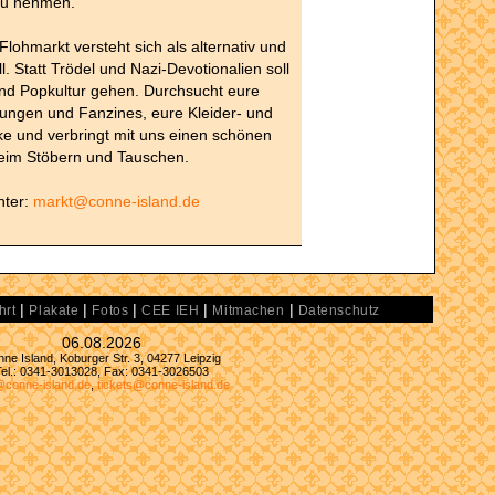
zu nehmen.
lohmarkt versteht sich als alternativ und
. Statt Trödel und Nazi-Devotionalien soll
nd Popkultur gehen. Durchsucht eure
ungen und Fanzines, eure Kleider- und
e und verbringt mit uns einen schönen
eim Stöbern und Tauschen.
nter:
markt@conne-island.de
|
|
|
|
|
hrt
Plakate
Fotos
CEE IEH
Mitmachen
Datenschutz
06.08.2026
ne Island, Koburger Str. 3, 04277 Leipzig
Tel.: 0341-3013028, Fax: 0341-3026503
@conne-island.de
,
tickets@conne-island.de