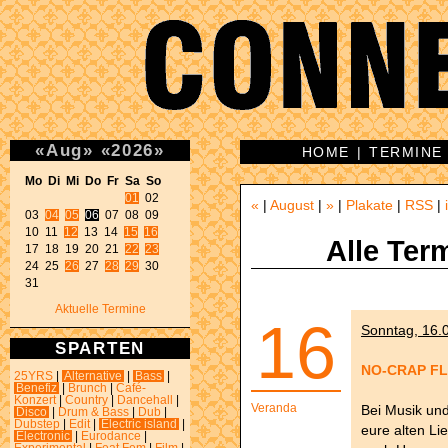
«
Aug
»
«
2026
»
HOME
|
TERMINE
Mo Di Mi Do Fr Sa So 
01
 02 

«
|
August
|
»
|
Plakate
|
RSS
|
03 
04
05
06
 07 08 09 

10 11 
12
 13 14 
15
16
Alle Ter
17 18 19 20 21 
22
23
24 25 
26
 27 
28
29
 30 

31 
Aktuelle Termine
16
Sonntag, 16.0
SPARTEN
NO-CRAP F
25YRS
|
Alternative
|
Bass
|
Benefiz
|
Brunch
|
Café-
Konzert
|
Country
|
Dancehall
|
Veranda
Bei Musik und
Disco
|
Drum & Bass
|
Dub
|
Dubstep
|
Edit
|
Electric island
|
eure alten Li
Electronic
|
Eurodance
|