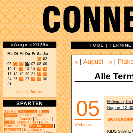
«
Aug
»
«
2026
»
HOME
|
TERMINE
Mo Di Mi Do Fr Sa So 
01
 02 

«
|
August
|
»
|
Plak
03 
04
05
06
 07 08 09 

10 11 
12
 13 14 
15
16
Alle Term
17 18 19 20 21 
22
23
24 25 
26
 27 
28
29
 30 

31 
Aktuelle Termine
05
Mittwoch, 05.
SPARTEN
Beginn: 12:3
25YRS
|
Alternative
|
Bass
|
Benefiz
|
Brunch
|
Café-
SKATEWORK
Konzert
|
Country
|
Dancehall
|
Disco
|
Drum & Bass
|
Dub
|
Workshop
Dubstep
|
Edit
|
Electric island
|
Electronic
|
Eurodance
|
KIDS SKAT