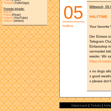
Tickets
(TixforGigs)
05
Mittwoch, 05.
Fremde Inhalte:
last.fm
Fotos
(Flickr)
HALFTIME
Videos
(YouTube)
Videos
(vimeo)
Halftime
Your favorit
Der Einlass i
Telegram Chan
Einlassstop i
vermeidet bi
wieder. Wir s
https://t.me
x no dogs all
x good weathe
x please don’
|
|
Impressum
Tickets
Anfa