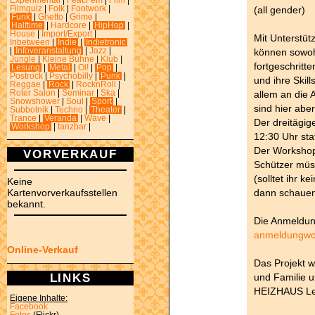
Experimental
|
Feat.Fem
|
Film
|
(all gender)
Filmquiz
|
Folk
|
Footwork
|
Funk
|
Ghetto
|
Grime
|
Halftime
|
Hardcore
|
HipHop
|
House
|
Import/Export
|
Mit Unterstüt
Inbetween
|
Indie
|
Indietronic
können sowoh
|
Infoveranstaltung
|
Jazz
|
Jungle
|
Kleine Bühne
|
Klub
|
fortgeschritt
Lesung
|
Metal
|
Oi!
|
Pop
|
Postrock
|
Psychobilly
|
Punk
|
und ihre Skil
Reggae
|
Rock
|
RocknRoll
|
allem an die 
Roter Salon
|
Seminar
|
Ska
|
Snowshower
|
Soul
|
Sport
|
sind hier aber
Subbotnik
|
Techno
|
Theater
|
Trance
|
Veranda
|
Wave
|
Der dreitägig
Workshop
|
tanzbar
|
12:30 Uhr stat
Der Workshop 
VORVERKAUF
Schützer müss
(solltet ihr 
Keine
dann schauen
Kartenvorverkaufsstellen
bekannt.
Die Anmeldung
anmeldungwo
Online-Verkauf
Das Projekt w
LINKS
und Familie u
HEIZHAUS Leip
Eigene Inhalte:
Facebook
Fotos
(Flickr)