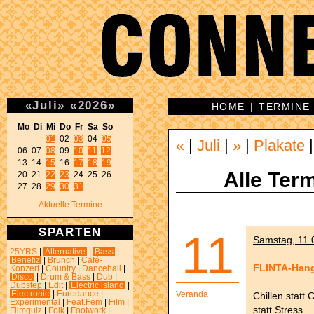
«
Juli
»
«
2026
»
HOME
|
TERMINE
Mo Di Mi Do Fr Sa So 
01
 02 
03
 04 
05
«
|
Juli
|
»
|
Plakate
06 07 
08
 09 
10
11
12
13 14 
15
 16 
17
18
19
Alle Term
20 21 
22
23
 24 25 26 

27 28 
29
30
31
Aktuelle Termine
SPARTEN
11
Samstag, 11.0
25YRS
|
Alternative
|
Bass
|
Benefiz
|
Brunch
|
Café-
FLINTA-Han
Konzert
|
Country
|
Dancehall
|
Disco
|
Drum & Bass
|
Dub
|
Dubstep
|
Edit
|
Electric island
|
Electronic
|
Eurodance
|
Veranda
Chillen statt
Experimental
|
Feat.Fem
|
Film
|
statt Stress.
Filmquiz
|
Folk
|
Footwork
|