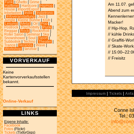
Funk
|
Ghetto
|
Grime
|
Am 11.07. geh
Halftime
|
Hardcore
|
HipHop
|
House
|
Import/Export
|
Abend zum en
Inbetween
|
Indie
|
Indietronic
Kennenlernen
|
Infoveranstaltung
|
Jazz
|
Jungle
|
Kleine Bühne
|
Klub
|
Macker!
Lesung
|
Metal
|
Oi!
|
Pop
|
Postrock
|
Psychobilly
|
Punk
|
// Hip-Hop, R
Reggae
|
Rock
|
RocknRoll
|
// kühle Drink
Roter Salon
|
Seminar
|
Ska
|
Snowshower
|
Soul
|
Sport
|
// Graffiti-W
Subbotnik
|
Techno
|
Theater
|
Trance
|
Veranda
|
Wave
|
// Skate-Wor
Workshop
|
tanzbar
|
// 15:00–22:0
// Freisitz
VORVERKAUF
Keine
Kartenvorverkaufsstellen
bekannt.
|
|
Impressum
Tickets
Anfa
Online-Verkauf
Conne Isl
LINKS
Tel.: 
info@conn
Eigene Inhalte:
Facebook
Fotos
(Flickr)
Tickets
(TixforGigs)