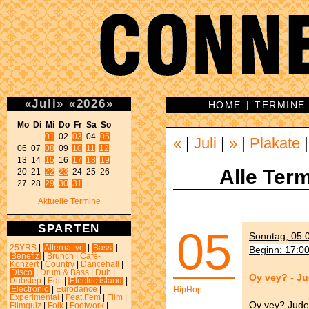
«
Juli
»
«
2026
»
HOME
|
TERMINE
Mo Di Mi Do Fr Sa So 
01
 02 
03
 04 
05
«
|
Juli
|
»
|
Plakate
06 07 
08
 09 
10
11
12
13 14 
15
 16 
17
18
19
Alle Term
20 21 
22
23
 24 25 26 

27 28 
29
30
31
Aktuelle Termine
SPARTEN
05
Sonntag, 05.0
25YRS
|
Alternative
|
Bass
|
Beginn: 17:0
Benefiz
|
Brunch
|
Café-
Konzert
|
Country
|
Dancehall
|
Disco
|
Drum & Bass
|
Dub
|
Oy vey? - J
Dubstep
|
Edit
|
Electric island
|
Electronic
|
Eurodance
|
HipHop
Experimental
|
Feat.Fem
|
Film
|
Oy vey? Jude
Filmquiz
|
Folk
|
Footwork
|