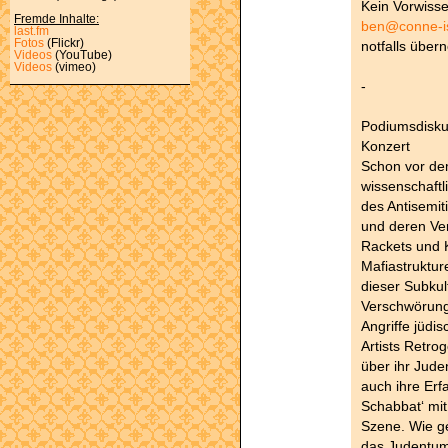
Kein Vorwiss
Fremde Inhalte:
ben@conne-i
last.fm
Fotos
(Flickr)
notfalls übe
Videos
(YouTube)
Videos
(vimeo)
-
Podiumsdisku
Konzert
Schon vor de
wissenschaftl
des Antisemi
und deren Ve
Rackets und K
Mafiastruktur
dieser Subkul
Verschwörung
Angriffe jüdis
Artists Retro
über ihr Jude
auch ihre Er
Schabbat‘ mit
Szene. Wie ge
das Judentum 