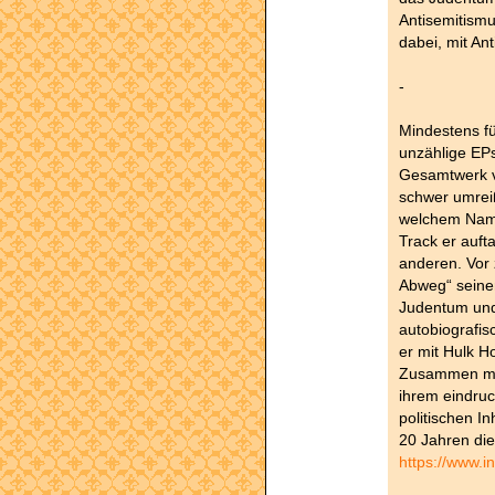
Antisemitismu
dabei, mit A
-
Mindestens fün
unzählige EP
Gesamtwerk
schwer umreiß
welchem Name
Track er auft
anderen. Vor 
Abweg“ seine
Judentum und
autobiografis
er mit Hulk H
Zusammen mac
ihrem eindruc
politischen In
20 Jahren di
https://www.i