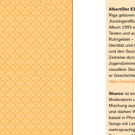
Albert/Der 
Riga geboren
‚Kontingentfl
Album 1993 er
Texten und a
Ruhrgebiet – 
Identität und
und den Sound
Zeitreise dur
Jugendzimmer
visuellem Sto
er Geschichte
https://www.
Sharon
ist ei
Moderatorin u
Mischung aus
und starken W
based in Pfor
Songs mit Lei
mehrsprachig