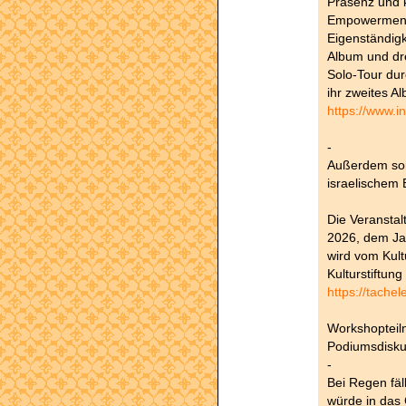
Präsenz und k
Empowerment,
Eigenständigk
Album und dre
Solo-Tour dur
ihr zweites A
https://www.
-
Außerdem sor
israelischem 
Die Veranstal
2026, dem Ja
wird vom Kult
Kulturstiftun
https://tache
Workshopteiln
Podiumsdiskus
-
Bei Regen fäl
würde in das 