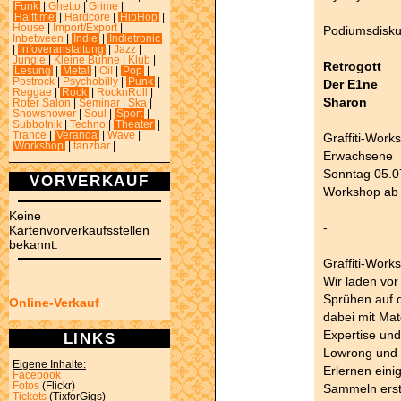
Funk
|
Ghetto
|
Grime
|
Halftime
|
Hardcore
|
HipHop
|
House
|
Import/Export
|
Podiumsdisku
Inbetween
|
Indie
|
Indietronic
|
Infoveranstaltung
|
Jazz
|
Jungle
|
Kleine Bühne
|
Klub
|
Retrogott
Lesung
|
Metal
|
Oi!
|
Pop
|
Postrock
|
Psychobilly
|
Punk
|
Der E1ne
Reggae
|
Rock
|
RocknRoll
|
Sharon
Roter Salon
|
Seminar
|
Ska
|
Snowshower
|
Soul
|
Sport
|
Subbotnik
|
Techno
|
Theater
|
Trance
|
Veranda
|
Wave
|
Graffiti-Work
Workshop
|
tanzbar
|
Erwachsene
Sonntag 05.0
VORVERKAUF
Workshop ab 
Keine
-
Kartenvorverkaufsstellen
bekannt.
Graffiti-Work
Wir laden vor
Sprühen auf d
Online-Verkauf
dabei mit Mat
Expertise und 
LINKS
Lowrong und 
Eigene Inhalte:
Erlernen eini
Facebook
Fotos
(Flickr)
Sammeln erst
Tickets
(TixforGigs)