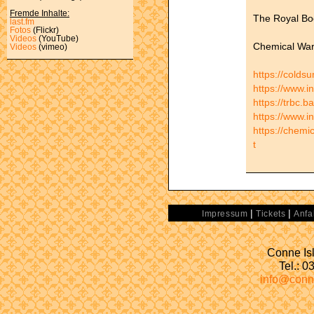
Fremde Inhalte:
The Royal Bo
last.fm
Fotos
(Flickr)
Videos
(YouTube)
Chemical War
Videos
(vimeo)
https://col
https://www.
https://trbc
https://www.i
https://chemi
t
|
|
Impressum
Tickets
Anfa
Conne Isl
Tel.: 
info@conn