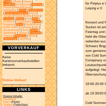
Funk
|
Ghetto
|
Grime
|
für Polylux e
Halftime
|
Hardcore
|
HipHop
|
House
|
Import/Export
|
Leipzig e.V.
Inbetween
|
Indie
|
Indietronic
|
Infoveranstaltung
|
Jazz
|
Jungle
|
Kleine Bühne
|
Klub
|
Lesung
|
Metal
|
Oi!
|
Pop
|
Postrock
|
Psychobilly
|
Punk
|
Konzert und 
Reggae
|
Rock
|
RocknRoll
|
Sucksn ist a
Roter Salon
|
Seminar
|
Ska
|
Snowshower
|
Soul
|
Sport
|
Feiertag und 
Subbotnik
|
Techno
|
Theater
|
Trance
|
Veranda
|
Wave
|
hebt die Gläs
Workshop
|
tanzbar
|
nebenbei auc
Schwarz Briga
VORVERKAUF
zum gemeinsa
von Cold Sum
Keine
Conspiracy u
Kartenvorverkaufsstellen
bekannt.
Leutzschpunk
aufgelegt. He
Überraschung
Online-Verkauf
18:00-20:00 
LINKS
ab 19:30/20:
Eigene Inhalte:
Facebook
Fotos
(Flickr)
Cold Summer 
Tickets
(TixforGigs)