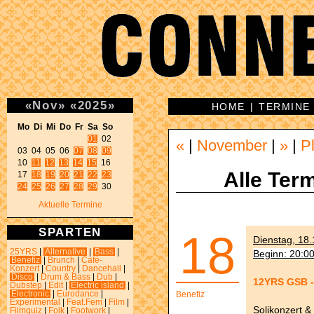
«
Nov
»
«
2025
»
HOME
|
TERMINE
Mo Di Mi Do Fr Sa So 
01
 02 

«
|
November
|
»
|
P
03 04 05 06 
07
08
09
10 
11
12
13
14
15
 16 

Alle Term
17 
18
19
20
21
22
23
24
25
26
27
28
29
 30 
Aktuelle Termine
SPARTEN
18
Dienstag, 18.
25YRS
|
Alternative
|
Bass
|
Beginn: 20:0
Benefiz
|
Brunch
|
Café-
Konzert
|
Country
|
Dancehall
|
Disco
|
Drum & Bass
|
Dub
|
12YRS GSB - 
Dubstep
|
Edit
|
Electric island
|
Electronic
|
Eurodance
|
Benefiz
Experimental
|
Feat.Fem
|
Film
|
Solikonzert &
Filmquiz
|
Folk
|
Footwork
|