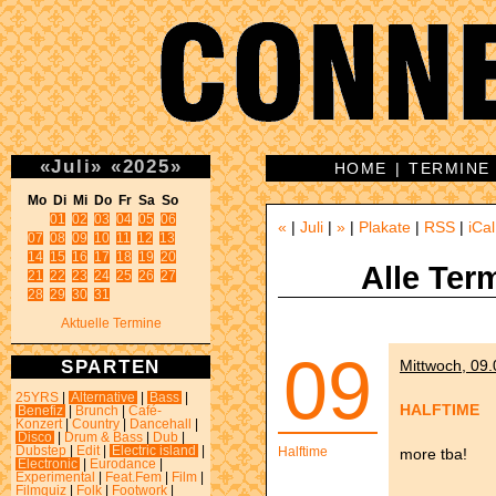
«
Juli
»
«
2025
»
HOME
|
TERMINE
Mo Di Mi Do Fr Sa So 
01
02
03
04
05
06
«
|
Juli
|
»
|
Plakate
|
RSS
|
iCal
07
08
09
10
11
12
13
14
15
16
17
18
19
20
Alle Ter
21
22
23
24
25
26
27
28
29
30
31
Aktuelle Termine
09
SPARTEN
Mittwoch, 09.
25YRS
|
Alternative
|
Bass
|
HALFTIME
Benefiz
|
Brunch
|
Café-
Konzert
|
Country
|
Dancehall
|
Disco
|
Drum & Bass
|
Dub
|
Dubstep
|
Edit
|
Electric island
|
Halftime
more tba!
Electronic
|
Eurodance
|
Experimental
|
Feat.Fem
|
Film
|
Filmquiz
|
Folk
|
Footwork
|