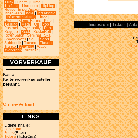
Funk
|
Ghetto
|
Grime
|
Halftime
|
Hardcore
|
HipHop
|
House
|
Import/Export
|
Inbetween
|
Indie
|
Indietronic
|
Infoveranstaltung
|
Jazz
|
Jungle
|
Kleine Bühne
|
Klub
|
|
|
Lesung
|
Metal
|
Oi!
|
Pop
|
Impressum
Tickets
Anfa
Postrock
|
Psychobilly
|
Punk
|
Reggae
|
Rock
|
RocknRoll
|
Roter Salon
|
Seminar
|
Ska
|
Con
Snowshower
|
Soul
|
Sport
|
Subbotnik
|
Techno
|
Theater
|
info
Trance
|
Veranda
|
Wave
|
Workshop
|
tanzbar
|
VORVERKAUF
Keine
Kartenvorverkaufsstellen
bekannt.
Online-Verkauf
LINKS
Eigene Inhalte:
Facebook
Fotos
(Flickr)
Tickets
(TixforGigs)