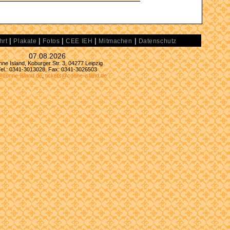
|
|
|
|
|
hrt
Plakate
Fotos
CEE IEH
Mitmachen
Datenschutz
07.08.2026
ne Island, Koburger Str. 3, 04277 Leipzig
Tel.: 0341-3013028, Fax: 0341-3026503
@conne-island.de
,
tickets@conne-island.de