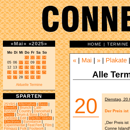
«
Mai
»
«
2025
»
HOME
|
TERMINE
Mo Di Mi Do Fr Sa So 
01
02
03
04
«
|
Mai
|
»
|
Plakate
05 06 
07
08
 09 
10
11
12 13 
14
15
16
17
18
Alle Term
19
20
21
22
23
24
25
26
27
 28 
29
30
31
Aktuelle Termine
SPARTEN
20
Dienstag, 20.
25YRS
|
Alternative
|
Bass
|
Benefiz
|
Brunch
|
Café-
Der Preis ist
Konzert
|
Country
|
Dancehall
|
Disco
|
Drum & Bass
|
Dub
|
Dubstep
|
Edit
|
Electric island
|
Electronic
|
Eurodance
|
„Der Preis is
Experimental
|
Feat.Fem
|
Film
|
Conne Island
Filmquiz
|
Folk
|
Footwork
|