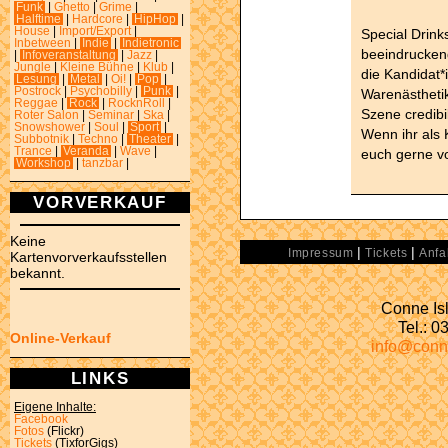
Funk
|
Ghetto
|
Grime
|
Halftime
|
Hardcore
|
HipHop
|
House
|
Import/Export
|
Special Drink
Inbetween
|
Indie
|
Indietronic
beeindrucken
|
Infoveranstaltung
|
Jazz
|
Jungle
|
Kleine Bühne
|
Klub
|
die Kandidat*
Lesung
|
Metal
|
Oi!
|
Pop
|
Postrock
|
Psychobilly
|
Punk
|
Warenästhetik
Reggae
|
Rock
|
RocknRoll
|
Szene credibil
Roter Salon
|
Seminar
|
Ska
|
Snowshower
|
Soul
|
Sport
|
Wenn ihr als
Subbotnik
|
Techno
|
Theater
|
Trance
|
Veranda
|
Wave
|
euch gerne v
Workshop
|
tanzbar
|
VORVERKAUF
Keine
|
|
Impressum
Tickets
Anfa
Kartenvorverkaufsstellen
bekannt.
Conne Isl
Tel.: 
Online-Verkauf
info@conn
LINKS
Eigene Inhalte:
Facebook
Fotos
(Flickr)
Tickets
(TixforGigs)