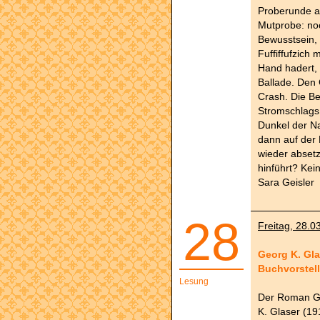
Proberunde an
Mutprobe: noc
Bewusstsein, 
Fuffiffufzich 
Hand hadert, 
Ballade. Den 
Crash. Die Be
Stromschlags.
Dunkel der Na
dann auf der
wieder absetz
hinführt? Kein
Sara Geisler
28
Freitag, 28.0
Georg K. Gl
Buchvorstel
Lesung
Der Roman Ge
K. Glaser (19