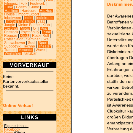
Experimental
|
Feat.Fem
|
Film
|
Diskriminie
Filmquiz
|
Folk
|
Footwork
|
Funk
|
Ghetto
|
Grime
|
Halftime
|
Hardcore
|
HipHop
|
House
|
Import/Export
|
Der Awarenes
Inbetween
|
Indie
|
Indietronic
Betroffenen v
|
Infoveranstaltung
|
Jazz
|
Jungle
|
Kleine Bühne
|
Klub
|
Verbündeten 
Lesung
|
Metal
|
Oi!
|
Pop
|
Postrock
|
Psychobilly
|
Punk
|
sexualisierte
Reggae
|
Rock
|
RocknRoll
|
Unterstützung
Roter Salon
|
Seminar
|
Ska
|
Snowshower
|
Soul
|
Sport
|
wurde das Ko
Subbotnik
|
Techno
|
Theater
|
Trance
|
Veranda
|
Wave
|
Diskriminier
Workshop
|
tanzbar
|
übertragen.D
Anfang an ei
VORVERKAUF
Erfahrungen d
darüber, welc
Keine
stattfinden u
Kartenvorverkaufsstellen
bekannt.
wirken, Betro
zu verändern
Parteilichkeit
ist Awarenes
Online-Verkauf
Clubkultur k
LINKS
großen Bildu
emanzipatoris
Eigene Inhalte:
Verbreitung d
Facebook
Fotos
(Flickr)