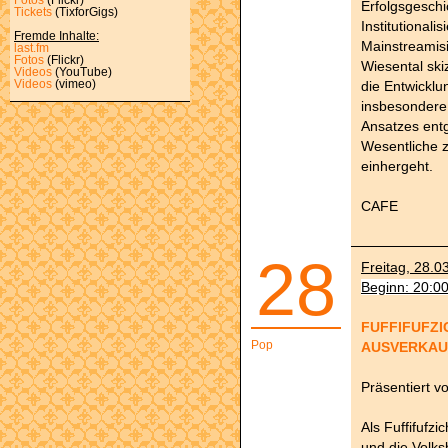
Erfolgsgeschi
Tickets
(TixforGigs)
Institutional
Fremde Inhalte:
Mainstreamis
last.fm
Fotos
(Flickr)
Wiesental ski
Videos
(YouTube)
die Entwicklu
Videos
(vimeo)
insbesondere
Ansatzes ent
Wesentliche z
einhergeht.
CAFE
28
Freitag, 28.0
Beginn: 20:0
FUFFIFUFZICH
Pop
AUSVERKAU
Präsentiert 
Als Fuffifufzi
und die Volk