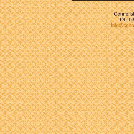
Conne Isl
Tel.: 
info@conn