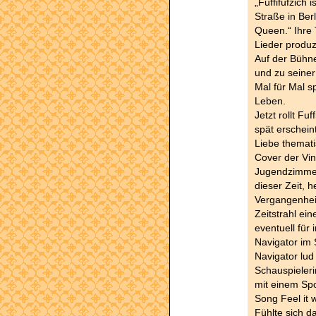
„Fuffifufzich 
Straße in Berl
Queen.“ Ihre T
Lieder produ
Auf der Bühne
und zu seiner
Mal für Mal sp
Leben.
Jetzt rollt Fu
spät erschein
Liebe themat
Cover der Viny
Jugendzimmer 
dieser Zeit, h
Vergangenheit
Zeitstrahl ein
eventuell für 
Navigator im 
Navigator lud
Schauspieler
mit einem Sp
Song Feel it w
Fühlte sich d