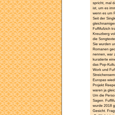
spricht, mal 
ist, um es im
wenn es um Fu
Seit der Singl
gleichnamige
Fuffifufzich t
Kreuzberg vol
die Songtexte
Sie wurden un
Romanen gedru
nennen, war 
kuratierte ei
das Pop-Kultu
Work und Fuff
Streichensem
Europas wiede
Projekt Reep
waren ja gleic
Um die Person
Sagen. Fuffifu
wurde 2018 g
Gesicht. Fragt