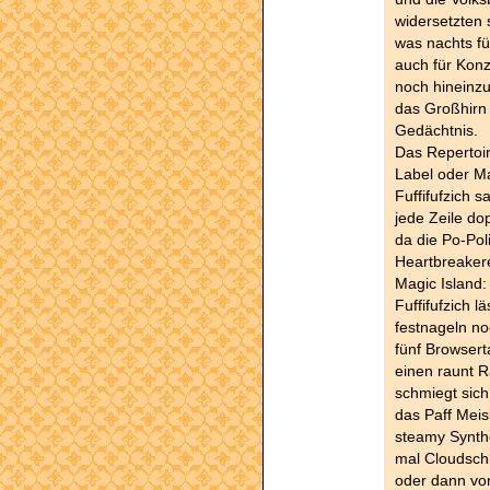
widersetzten 
was nachts für
auch für Kon
noch hineinzu
das Großhirn 
Gedächtnis.
Das Repertoir
Label oder M
Fuffifufzich 
jede Zeile dop
da die Po-Pol
Heartbreakere
Magic Island: 
Fuffifufzich 
festnageln no
fünf Browser
einen raunt 
schmiegt sich
das Paff Meis
steamy Synthe
mal Cloudschl
oder dann vom