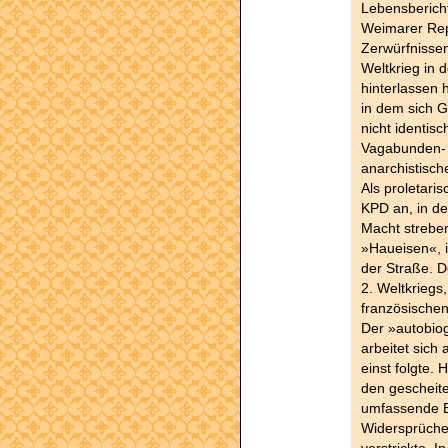
Lebensbericht
Weimarer Repu
Zerwürfnisse
Weltkrieg in
hinterlassen 
in dem sich G
nicht identisch
Vagabunden- 
anarchistisc
Als proletaris
KPD an, in de
Macht streben
»Haueisen«, 
der Straße. D
2. Weltkriegs
französische
Der »autobiog
arbeitet sich
einst folgte. 
den gescheite
umfassende E
Widersprüchen
verstrickte. I