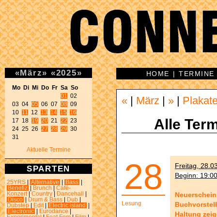
«
März
»
«
2025
»
HOME
|
TERMINE
Mo Di Mi Do Fr Sa So 
01
 02 

«
|
März
|
»
|
Plakat
03 04 
05
 06 07 
08
 09 

10 
11
 12 
13
14
15
16
Alle Term
17 18 
19
20
 21 
22
 23 

24 25 26 
27
28
29
 30 

31 
Aktuelle Termine
28
Freitag, 28.0
SPARTEN
Beginn: 19:0
25YRS
|
Alternative
|
Bass
|
Benefiz
|
Brunch
|
Café-
Neuerschein
Konzert
|
Country
|
Dancehall
|
Disco
|
Drum & Bass
|
Dub
|
Lesung
Buchvorstel
Dubstep
|
Edit
|
Electric island
|
Electronic
|
Eurodance
|
Haltung zeig