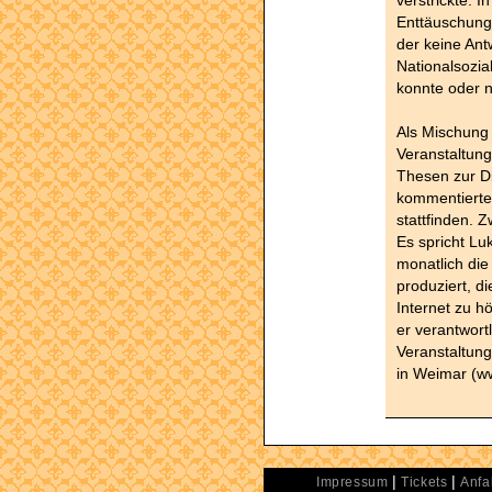
Enttäuschun
der keine An
Nationalsozi
konnte oder n
Als Mischung 
Veranstaltung
Thesen zur Di
kommentierte 
stattfinden. 
Es spricht Luk
monatlich die
produziert, d
Internet zu h
er verantwort
Veranstaltung
in Weimar (ww
|
|
Impressum
Tickets
Anfa