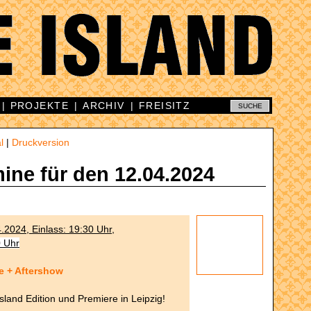
|
PROJEKTE
|
ARCHIV
|
FREISITZ
l
|
Druckversion
mine für den 12.04.2024
4.2024, Einlass: 19:30 Uhr,
0 Uhr
e + Aftershow
Island Edition und Premiere in Leipzig!