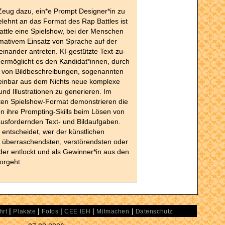
Zeug dazu, ein*e Prompt Designer*in zu
ehnt an das Format des Rap Battles ist
ttle eine Spielshow, bei der Menschen
rmativem Einsatz von Sprache auf der
nander antreten. KI-gestützte Text-zu-
 ermöglicht es den Kandidat*innen, durch
n von Bildbeschreibungen, sogenannten
einbar aus dem Nichts neue komplexe
und Illustrationen zu generieren. Im
ten Spielshow-Format demonstrieren die
n ihre Prompting-Skills beim Lösen von
rausfordernden Text- und Bildaufgaben.
entscheidet, wer der künstlichen
ie überraschendsten, verstörendsten oder
der entlockt und als Gewinner*in aus den
orgeht.
|
|
|
|
|
hrt
Plakate
Fotos
CEE IEH
Mitmachen
Datenschutz