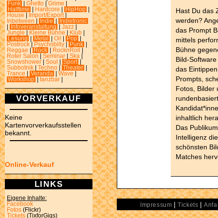
Funk
|
Ghetto
|
Grime
|
Halftime
|
Hardcore
|
HipHop
|
Hast Du das 
House
|
Import/Export
|
werden? Angel
Inbetween
|
Indie
|
Indietronic
|
Infoveranstaltung
|
Jazz
|
das Prompt Ba
Jungle
|
Kleine Bühne
|
Klub
|
Lesung
|
Metal
|
Oi!
|
Pop
|
mittels perfo
Postrock
|
Psychobilly
|
Punk
|
Bühne gegenei
Reggae
|
Rock
|
RocknRoll
|
Roter Salon
|
Seminar
|
Ska
|
Bild-Software
Snowshower
|
Soul
|
Sport
|
Subbotnik
|
Techno
|
Theater
|
das Eintippe
Trance
|
Veranda
|
Wave
|
Prompts, sch
Workshop
|
tanzbar
|
Fotos, Bilder 
VORVERKAUF
rundenbasier
Kandidat*inne
Keine
inhaltlich he
Kartenvorverkaufsstellen
Das Publikum 
bekannt.
Intelligenz d
schönsten Bil
Matches herv
Online-Verkauf
LINKS
Eigene Inhalte:
|
|
Facebook
Impressum
Tickets
Anfa
Fotos
(Flickr)
Tickets
(TixforGigs)