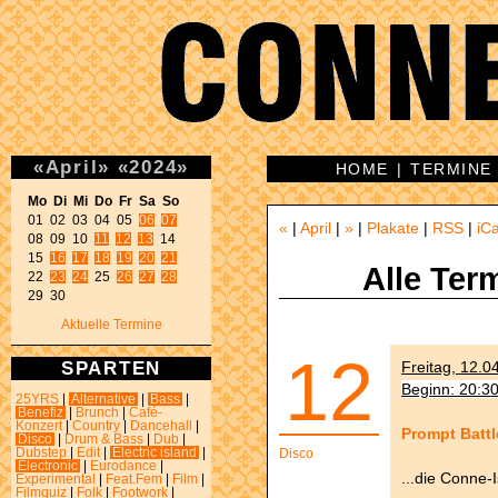
«
April
»
«
2024
»
HOME
|
TERMINE
Mo Di Mi Do Fr Sa So 

01 02 03 04 05 
06
07
«
|
April
|
»
|
Plakate
|
RSS
|
iCa
08 09 10 
11
12
13
 14 

15 
16
17
18
19
20
21
Alle Ter
22 
23
24
 25 
26
27
28
29 30 
Aktuelle Termine
12
SPARTEN
Freitag, 12.0
Beginn: 20:3
25YRS
|
Alternative
|
Bass
|
Benefiz
|
Brunch
|
Café-
Konzert
|
Country
|
Dancehall
|
Prompt Battl
Disco
|
Drum & Bass
|
Dub
|
Dubstep
|
Edit
|
Electric island
|
Disco
Electronic
|
Eurodance
|
...die Conne-
Experimental
|
Feat.Fem
|
Film
|
Filmquiz
|
Folk
|
Footwork
|