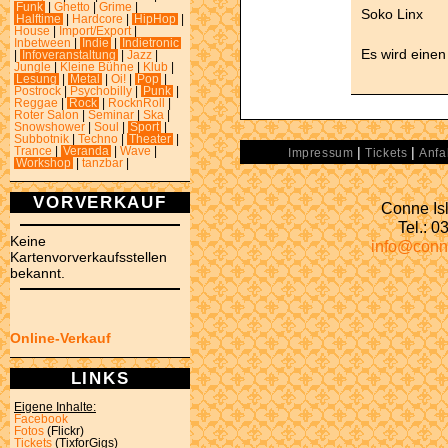
Funk
|
Ghetto
|
Grime
|
Soko Linx
Halftime
|
Hardcore
|
HipHop
|
House
|
Import/Export
|
Inbetween
|
Indie
|
Indietronic
Es wird einen
|
Infoveranstaltung
|
Jazz
|
Jungle
|
Kleine Bühne
|
Klub
|
Lesung
|
Metal
|
Oi!
|
Pop
|
Postrock
|
Psychobilly
|
Punk
|
Reggae
|
Rock
|
RocknRoll
|
Roter Salon
|
Seminar
|
Ska
|
Snowshower
|
Soul
|
Sport
|
Subbotnik
|
Techno
|
Theater
|
|
|
Trance
|
Veranda
|
Wave
|
Impressum
Tickets
Anfa
Workshop
|
tanzbar
|
VORVERKAUF
Conne Isl
Tel.: 
Keine
info@conn
Kartenvorverkaufsstellen
bekannt.
Online-Verkauf
LINKS
Eigene Inhalte:
Facebook
Fotos
(Flickr)
Tickets
(TixforGigs)