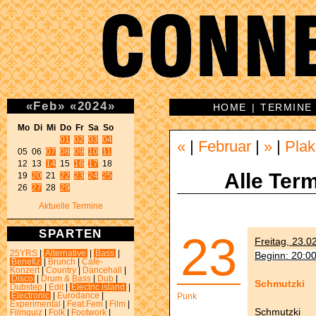
«
Feb
»
«
2024
»
HOME
|
TERMINE
Mo Di Mi Do Fr Sa So 
01
02
03
04
«
|
Februar
|
»
|
Plak
05 06 
07
08
09
10
11
12 13 
14
 15 
16
17
 18 

Alle Term
19 
20
 21 
22
23
24
25
26 
27
 28 
29
Aktuelle Termine
SPARTEN
23
Freitag, 23.0
25YRS
|
Alternative
|
Bass
|
Beginn: 20:0
Benefiz
|
Brunch
|
Café-
Konzert
|
Country
|
Dancehall
|
Disco
|
Drum & Bass
|
Dub
|
Schmutzki
Dubstep
|
Edit
|
Electric island
|
Electronic
|
Eurodance
|
Punk
Experimental
|
Feat.Fem
|
Film
|
Schmutzki
Filmquiz
|
Folk
|
Footwork
|