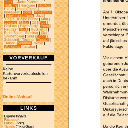
israelische 
Funk
|
Ghetto
|
Grime
|
Halftime
|
Hardcore
|
HipHop
|
House
|
Import/Export
|
Am 7. Oktober
Inbetween
|
Indie
|
Indietronic
|
Infoveranstaltung
|
Jazz
|
Unterstützer
Jungle
|
Kleine Bühne
|
Klub
|
Lesung
|
Metal
|
Oi!
|
Pop
|
ermordet, üb
Postrock
|
Psychobilly
|
Punk
|
Menschen wur
Reggae
|
Rock
|
RocknRoll
|
Roter Salon
|
Seminar
|
Ska
|
verschleppt. 
Snowshower
|
Soul
|
Sport
|
Subbotnik
|
Techno
|
Theater
|
auf jüdisches
Trance
|
Veranda
|
Wave
|
Faktenlage.
Workshop
|
tanzbar
|
VORVERKAUF
Vor diesem Hi
geborenen Jo
Keine
über die Ausw
Kartenvorverkaufsstellen
Gesellschaft 
bekannt.
auch in Deuts
persönlich erl
Wahrnehmung 
Online-Verkauf
Diskurse werd
Gesellschaft 
LINKS
Diskursversc
auf die Paläs
Eigene Inhalte:
Facebook
Fotos
(Flickr)
Da die Kernth
Tickets
(TixforGigs)