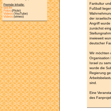
Fankultur und
Fremde Inhalte:
last.fm
Fußball liege
Fotos
(Flickr)
Wahrnehmung
Videos
(YouTube)
Videos
(vimeo)
der israelis
Angriff wurde
zunächst ein
Stellungnahm
inwieweit wur
deutscher Fa
Wir möchten 
Organisation 
Israel zu sam
wurde die Sub
Regierung ges
Arbeitsbelast
sind.
Eine Veranst
des Fanprojek