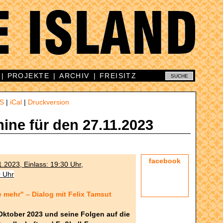
|
PROJEKTE
|
ARCHIV
|
FREISITZ
S
|
iCal
|
Druckversion
mine für den 27.11.2023
facebook
.2023, Einlass: 19:30 Uhr,
0 Uhr
 mehr" – Dialog mit Felix Tamsut
Oktober 2023 und seine Folgen auf die