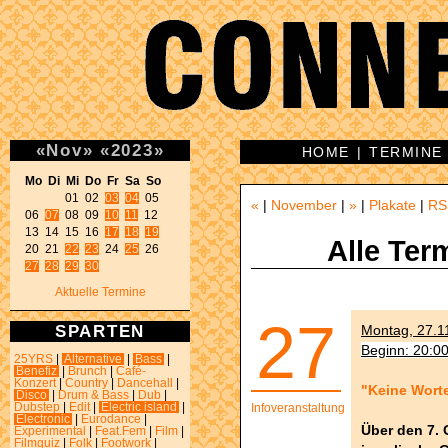
«
Nov
»
«
2023
»
HOME
|
TERMINE
Mo Di Mi Do Fr Sa So 
01 02 
03
04
 05 

«
|
November
|
»
|
Plakate
|
RS
06 
07
 08 09 
10
11
 12 

13 14 15 16 
17
18
19
Alle Ter
20 21 
22
23
 24 
25
27
28
29
30
Aktuelle Termine
27
SPARTEN
Montag, 27.11
Beginn: 20:0
25YRS
|
Alternative
|
Bass
|
Benefiz
|
Brunch
|
Café-
Konzert
|
Country
|
Dancehall
|
"Keine Worte
Disco
|
Drum & Bass
|
Dub
|
Dubstep
|
Edit
|
Electric island
|
Infoveranstaltung
Electronic
|
Eurodance
|
Über den 7. 
Experimental
|
Feat.Fem
|
Film
|
Filmquiz
|
Folk
|
Footwork
|