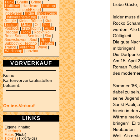
Funk
|
Ghetto
|
Grime
|
Liebe Gäste,
Halftime
|
Hardcore
|
HipHop
|
House
|
Import/Export
|
Inbetween
|
Indie
|
Indietronic
leider muss d
|
Infoveranstaltung
|
Jazz
|
Jungle
|
Kleine Bühne
|
Klub
|
Rocko Schamo
Lesung
|
Metal
|
Oi!
|
Pop
|
Postrock
|
Psychobilly
|
Punk
|
werden. Alle 
Reggae
|
Rock
|
RocknRoll
|
Gültigkeit.
Roter Salon
|
Seminar
|
Ska
|
Snowshower
|
Soul
|
Sport
|
Die gute Nach
Subbotnik
|
Techno
|
Theater
|
Trance
|
Veranda
|
Wave
|
mitbringen!
Workshop
|
tanzbar
|
Die Dorfpunk
Am 15. April
VORVERKAUF
Roman Pudels
des modernen
Keine
Kartenvorverkaufsstellen
bekannt.
Sommer ‘86, 
dabei zu sein
seine Jugend 
Sankt Pauli, a
Online-Verkauf
hinein in den
Wärme merkw
LINKS
bringen“. Er t
Eigene Inhalte:
Neubauten – u
Facebook
Fotos
(Flickr)
Welt. Als ers
Tickets
(TixforGigs)