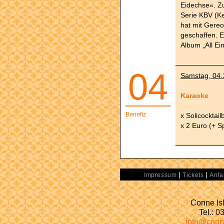
Eidechse«. Zu
Serie KBV (K
hat mit Gere
geschaffen. 
Album „All Ein
04
Samstag, 04.1
Karaoke
Benefiz
x Solicocktail
x 2 Euro (+ Sp
|
|
Impressum
Tickets
Anfa
Conne Isl
Tel.: 
info@conn