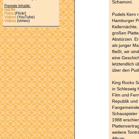
Schamoni.
Fremde Inhalte:
last.fm
Fotos
(Flickr)
Pudels Kern r
Videos
(YouTube)
Hamburger Pu
Videos
(vimeo)
Kellernächte,
großen Platt
Abstürzen. Er
als junger Ma
fließt, wir si
eine Geschich
letztendlich 
über den Pud
King Rocko S
in Schleswig 
Film und Fern
Republik und 
Fangemeinde a
Schauspieler 
1988 erschien
Plattenvertra
weitere Tontr
Album