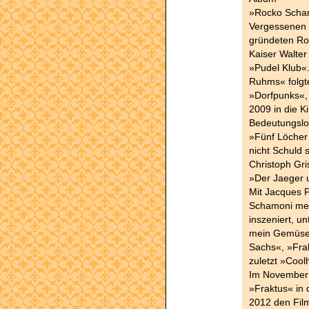
»Rocko Scham
Vergessenen 
gründeten Ro
Kaiser Walte
»Pudel Klub«
Ruhms« folgte
»Dorfpunks«,
2009 in die K
Bedeutungslo
»Fünf Löcher 
nicht Schuld 
Christoph Gri
»Der Jaeger u
Mit Jacques 
Schamoni meh
inszeniert, u
mein Gemüse«
Sachs«, »Fra
zuletzt »Cool
Im November 
»Fraktus« in 
2012 den Fil