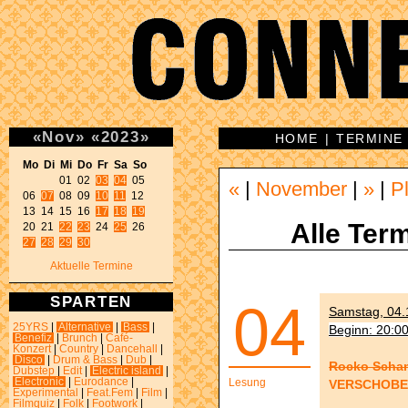
«
Nov
»
«
2023
»
HOME
|
TERMINE
Mo Di Mi Do Fr Sa So 
01 02 
03
04
 05 

«
|
November
|
»
|
P
06 
07
 08 09 
10
11
 12 

13 14 15 16 
17
18
19
Alle Term
20 21 
22
23
 24 
25
27
28
29
30
Aktuelle Termine
SPARTEN
04
Samstag, 04.1
25YRS
|
Alternative
|
Bass
|
Beginn: 20:0
Benefiz
|
Brunch
|
Café-
Konzert
|
Country
|
Dancehall
|
Disco
|
Drum & Bass
|
Dub
|
Rocko Scham
Dubstep
|
Edit
|
Electric island
|
Electronic
|
Eurodance
|
Lesung
VERSCHOBEN 
Experimental
|
Feat.Fem
|
Film
|
Filmquiz
|
Folk
|
Footwork
|