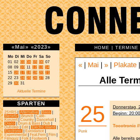
«
Mai
»
«
2023
»
HOME
|
TERMINE
Mo Di Mi Do Fr Sa So 

01 02 
03
04
05
06
 07 

«
|
Mai
|
»
|
Plakate
08 09 
10
 11 
12
13
14
15 
16
17
18
19
20
21
Alle Term
22 23 
24
25
26
27
 28 

29 
30
 31 
Aktuelle Termine
SPARTEN
25
Donnerstag, 2
25YRS
|
Alternative
|
Bass
|
Beginn: 20:0
Benefiz
|
Brunch
|
Café-
Konzert
|
Country
|
Dancehall
|
Disco
|
Drum & Bass
|
Dub
|
Tocotronic 
Dubstep
|
Edit
|
Electric island
|
Electronic
|
Eurodance
|
Punk
Experimental
|
Feat.Fem
|
Film
|
Alle bereits 
Filmquiz
|
Folk
|
Footwork
|