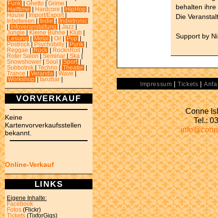
Funk
|
Ghetto
|
Grime
|
behalten ihre
Halftime
|
Hardcore
|
HipHop
|
House
|
Import/Export
|
Die Veranstal
Inbetween
|
Indie
|
Indietronic
|
Infoveranstaltung
|
Jazz
|
Jungle
|
Kleine Bühne
|
Klub
|
Support by N
Lesung
|
Metal
|
Oi!
|
Pop
|
Postrock
|
Psychobilly
|
Punk
|
Reggae
|
Rock
|
RocknRoll
|
Roter Salon
|
Seminar
|
Ska
|
Snowshower
|
Soul
|
Sport
|
Subbotnik
|
Techno
|
Theater
|
Trance
|
Veranda
|
Wave
|
Workshop
|
tanzbar
|
|
|
Impressum
Tickets
Anfa
VORVERKAUF
Conne Isl
Keine
Tel.: 
Kartenvorverkaufsstellen
info@conn
bekannt.
Online-Verkauf
LINKS
Eigene Inhalte:
Facebook
Fotos
(Flickr)
Tickets
(TixforGigs)