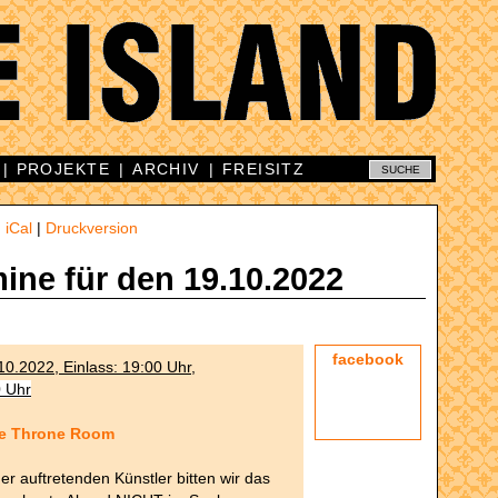
|
PROJEKTE
|
ARCHIV
|
FREISITZ
|
iCal
|
Druckversion
mine für den 19.10.2022
facebook
10.2022, Einlass: 19:00 Uhr,
0 Uhr
he Throne Room
r auftretenden Künstler bitten wir das