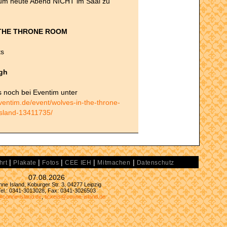
um heute Abend NICHT im Saal zu
 THE THRONE ROOM
ts
gh
es noch bei Eventim unter
ventim.de/event/wolves-in-the-throne-
sland-13411735/
|
|
|
|
|
hrt
Plakate
Fotos
CEE IEH
Mitmachen
Datenschutz
07.08.2026
ne Island, Koburger Str. 3, 04277 Leipzig
Tel.: 0341-3013028, Fax: 0341-3026503
@conne-island.de
,
tickets@conne-island.de