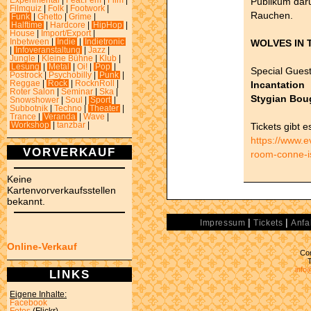
Publikum dar
Experimental
|
Feat.Fem
|
Film
|
Filmquiz
|
Folk
|
Footwork
|
Rauchen.
Funk
|
Ghetto
|
Grime
|
Halftime
|
Hardcore
|
HipHop
|
House
|
Import/Export
|
WOLVES IN
Inbetween
|
Indie
|
Indietronic
|
Infoveranstaltung
|
Jazz
|
Jungle
|
Kleine Bühne
|
Klub
|
Lesung
|
Metal
|
Oi!
|
Pop
|
Special Gues
Postrock
|
Psychobilly
|
Punk
|
Incantation
Reggae
|
Rock
|
RocknRoll
|
Roter Salon
|
Seminar
|
Ska
|
Stygian Bou
Snowshower
|
Soul
|
Sport
|
Subbotnik
|
Techno
|
Theater
|
Trance
|
Veranda
|
Wave
|
Tickets gibt 
Workshop
|
tanzbar
|
https://www.e
VORVERKAUF
room-conne-i
Keine
Kartenvorverkaufsstellen
bekannt.
|
|
Impressum
Tickets
Anfa
Online-Verkauf
Con
info
LINKS
Eigene Inhalte:
Facebook
Fotos
(Flickr)