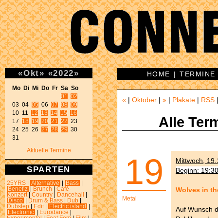
«
Okt
»
«
2022
»
HOME
|
TERMINE
Mo Di Mi Do Fr Sa So 
01
02
«
|
Oktober
|
»
|
Plakate
|
RSS
03 04 
05
 06 
07
08
09
10 11 
12
13
14
15
16
Alle Ter
17 
18
19
20
21
22
 23 

24 25 26 
27
28
29
 30 

31 
Aktuelle Termine
19
Mittwoch, 19.
SPARTEN
Beginn: 19:3
25YRS
|
Alternative
|
Bass
|
Wolves in t
Benefiz
|
Brunch
|
Café-
Konzert
|
Country
|
Dancehall
|
Metal
Disco
|
Drum & Bass
|
Dub
|
Dubstep
|
Edit
|
Electric island
|
Auf Wunsch de
Electronic
|
Eurodance
|